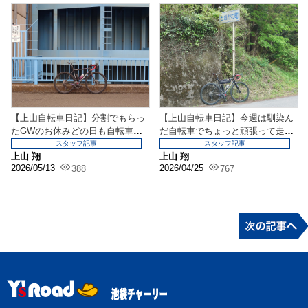
【上山自転車日記】分割でもらっ
【上山自転車日記】今週は馴染ん
たGWのお休みどの日も自転車の
だ自転車でちょっと頑張って走っ
上でああでもないこう...
てきました。手助けと...
スタッフ記事
スタッフ記事
上山 翔
上山 翔
2026/05/13
2026/04/25
388
767