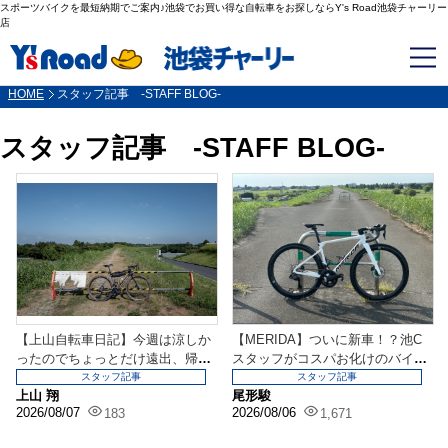
スポーツバイクを最短納期でご案内♪池袋でお買い得な自転車をお探しならY's Road池袋チャーリー
店
HOME
スタッフ記事 -STAFF BLOG-
スタッフ記事 -STAFF BLOG-
【上山自転車日記】今週は涼しか
【MERIDA】ついに新車！？池C
ったのでちょっとだけ遠出、帰っ
スタッフがコスパお化けのバイク
てきたらメンテナンス...
を納車しました。
スタッフ記事
スタッフ記事
上山 翔
尾形駿
2026/08/07
2026/08/06
183
1,671