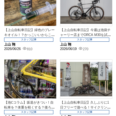
【上山自転車日記】緑色のブレー
【上山自転車日記】今週は池袋チ
キオイル！？かっこいいからこの
ャーリー店までORCA M30を試乗
ブレーキオイルでブリ...
に行ってきまし...
スタッフ記事
スタッフ記事
上山 翔
上山 翔
2026/06/26
2026/06/19
810
270
【池Ⅽコラム】坂道がきつい！自
【上山自転車日記】久しぶりに1
転車を？体重を軽くする？後ろの
日フリーで遊べる！サイクリング
歯を変えると結構変わ...
行ってみよう！
スタッフ記事
スタッフ記事