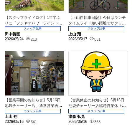
【スタッフライドログ】1年半ぶ
【上山自転車日記】今日はランチ
りに『フジヤマパワーライントレ
タイムライド短い距離でサクッと
イル』へ。色々カスタ...
トレーニング
スタッフ記事
スタッフ記事
田中義臣
上山 翔
2026/05/24
2026/05/17
218
831
【営業再開のお知らせ】5月16日
【営業休止のお知らせ】5月16日
池袋チャーリー店、通常営業再開
池袋チャーリー店臨時営業休止中
のお知らせ
のお知らせ
スタッフ記事
スタッフ記事
上山 翔
津森 弘晃
2026/05/16
2026/05/16
641
358