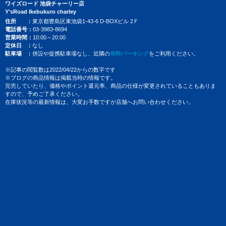
ワイズロード 池袋チャーリー店
Y'sRoad Ikebukuro charley
住所
東京都豊島区東池袋1-43-6 D-BOXビル 2Ｆ
電話番号
03-3983-8694
営業時間
10:00～20:00
定休日
なし
駐車場
併設や提携駐車場なし、近隣の
有料パーキング
をご利用ください。
※記事の閲覧数は2022/04/22からの数字です
※ブログの商品情報は掲載当時の情報です。
完売していたり、価格やポイント還元率、商品の仕様が変更されていることもありま
すので、予めご了承ください。
在庫状況等の最新情報は、大変お手数ですが店舗へお問い合わせください。