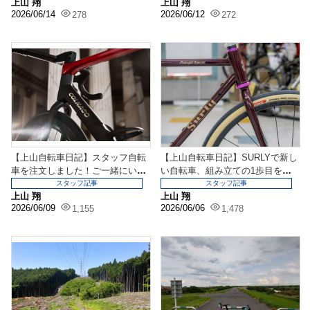
上山 翔
上山 翔
2026/06/14
2026/06/12
278
272
【上山自転車日記】スタッフ自転
【上山自転車日記】SURLYで新し
車を注文しました！ご一緒にいか
い自転車、組み立ての1歩目を歩
がですか？
み始めました！
スタッフ記事
スタッフ記事
上山 翔
上山 翔
2026/06/09
2026/06/06
1,155
1,478