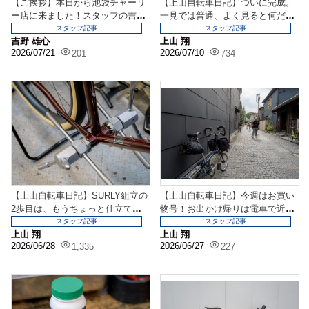
【ご挨拶】本日から池袋チャーリ
【上山自転車日記】ついに完成。
ー店に来ました！スタッフの吉野
一見では普通、よく見ると何だこ
です！
れ？な仕様に仕上がっ...
スタッフ記事
スタッフ記事
吉野 雄心
上山 翔
2026/07/21
2026/07/10
201
734
【上山自転車日記】SURLY組立の
【上山自転車日記】今週はお買い
2歩目は、もうちょっと仕立てを
物号！お出かけ帰りは電車で近く
やっていきましょ...
の駅までひとっ飛びサ...
スタッフ記事
スタッフ記事
上山 翔
上山 翔
2026/06/28
2026/06/27
1,335
227