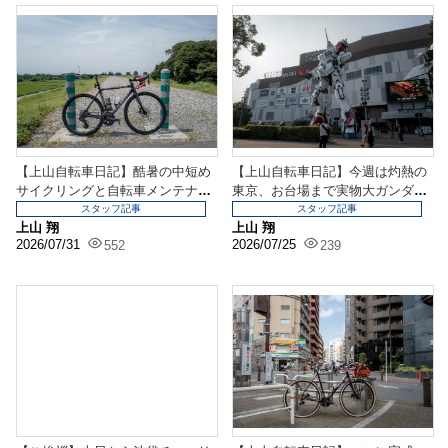
【上山自転車日記】酷暑の中短め
【上山自転車日記】今週は灼熱の
サイクリングと自転車メンテナン
東京、お台場まで実物大ガンダム
スもしていきましょう
を見に行ってきました...
スタッフ記事
スタッフ記事
上山 翔
上山 翔
2026/07/31
2026/07/25
552
239