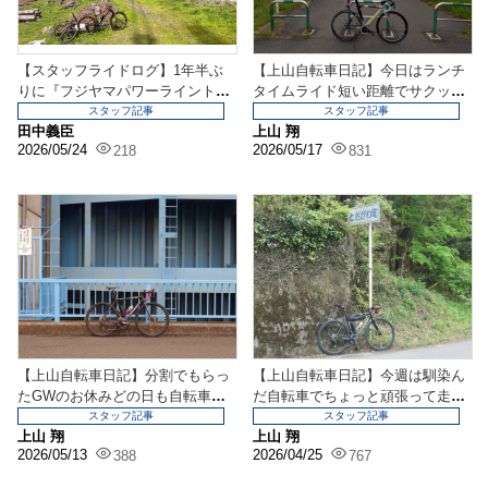
【スタッフライドログ】1年半ぶ
【上山自転車日記】今日はランチ
りに『フジヤマパワーライントレ
タイムライド短い距離でサクッと
イル』へ。色々カスタ...
トレーニング
スタッフ記事
スタッフ記事
田中義臣
上山 翔
2026/05/24
2026/05/17
218
831
【上山自転車日記】分割でもらっ
【上山自転車日記】今週は馴染ん
たGWのお休みどの日も自転車の
だ自転車でちょっと頑張って走っ
上でああでもないこう...
てきました。手助けと...
スタッフ記事
スタッフ記事
上山 翔
上山 翔
2026/05/13
2026/04/25
388
767