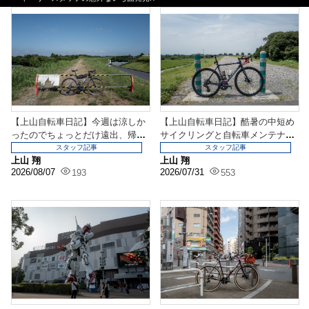
【上山自転車日記】今週は涼しか
【上山自転車日記】酷暑の中短め
ったのでちょっとだけ遠出、帰っ
サイクリングと自転車メンテナン
てきたらメンテナンス...
スもしていきましょう
スタッフ記事
スタッフ記事
上山 翔
上山 翔
2026/08/07
2026/07/31
193
553