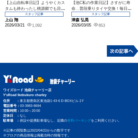
【上山自転車日記】ようやくカス
【池C私の作業日記】さすがに寿
タムも終わったし桃源郷でも目指
命…普段乗りタイヤ交換！毎日乗
して出発！
るからこ...
スタッフ記事
スタッフ記事
上山 翔
津森 弘晃
2026/03/21
2026/03/05
1,092
853
ワイズロード 池袋チャーリー店
Y'sRoad Ikebukuro charley
住所
東京都豊島区東池袋1-43-6 D-BOXビル 2Ｆ
電話番号
03-3983-8694
営業時間
10:00～20:00
定休日
なし
駐車場
併設や提携駐車場なし、近隣の
有料パーキング
をご利用ください。
※記事の閲覧数は2022/04/22からの数字です
※ブログの商品情報は掲載当時の情報です。