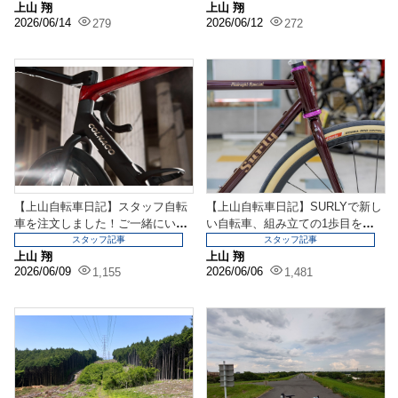
上山 翔
上山 翔
2026/06/14
2026/06/12
279
272
【上山自転車日記】スタッフ自転
【上山自転車日記】SURLYで新し
車を注文しました！ご一緒にいか
い自転車、組み立ての1歩目を歩
がですか？
み始めました！
スタッフ記事
スタッフ記事
上山 翔
上山 翔
2026/06/09
2026/06/06
1,155
1,481