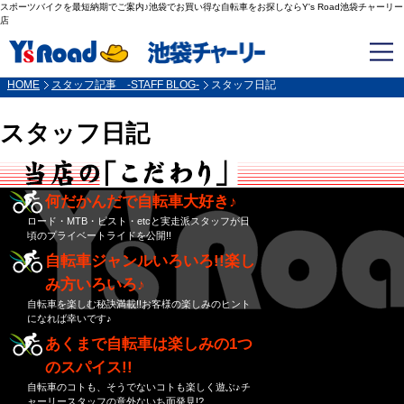
スポーツバイクを最短納期でご案内♪池袋でお買い得な自転車をお探しならY's Road池袋チャーリー
店
HOME
スタッフ記事 -STAFF BLOG-
スタッフ日記
スタッフ日記
何だかんだで自転車大好き♪
ロード・MTB・ピスト・etcと実走派スタッフが日
頃のプライベートライドを公開!!
自転車ジャンルいろいろ!!楽し
み方いろいろ♪
自転車を楽しむ秘訣満載!!お客様の楽しみのヒント
になれば幸いです♪
あくまで自転車は楽しみの1つ
のスパイス!!
自転車のコトも、そうでないコトも楽しく遊ぶ♪チ
ャーリースタッフの意外ないち面発見!?