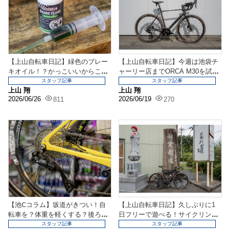
【上山自転車日記】緑色のブレー
【上山自転車日記】今週は池袋チ
キオイル！？かっこいいからこの
ャーリー店までORCA M30を試乗
ブレーキオイルでブリ...
に行ってきまし...
スタッフ記事
スタッフ記事
上山 翔
上山 翔
2026/06/26
2026/06/19
811
270
【池Ⅽコラム】坂道がきつい！自
【上山自転車日記】久しぶりに1
転車を？体重を軽くする？後ろの
日フリーで遊べる！サイクリング
歯を変えると結構変わ...
行ってみよう！
スタッフ記事
スタッフ記事