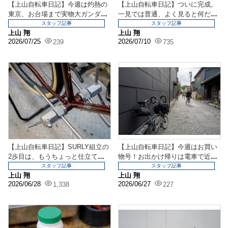
【上山自転車日記】今週は灼熱の
【上山自転車日記】ついに完成。
東京、お台場まで実物大ガンダム
一見では普通、よく見ると何だこ
を見に行ってきました...
れ？な仕様に仕上がっ...
スタッフ記事
スタッフ記事
上山 翔
上山 翔
2026/07/25
2026/07/10
239
735
【上山自転車日記】SURLY組立の
【上山自転車日記】今週はお買い
2歩目は、もうちょっと仕立てを
物号！お出かけ帰りは電車で近く
やっていきましょ...
の駅までひとっ飛びサ...
スタッフ記事
スタッフ記事
上山 翔
上山 翔
2026/06/28
2026/06/27
1,338
227