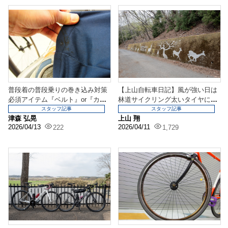
普段着の普段乗りの巻き込み対策
【上山自転車日記】風が強い日は
必須アイテム『ベルト』or『カバ
林道サイクリング太いタイヤに変
ー』どっちがベスト...
えて快適サイクリング...
スタッフ記事
スタッフ記事
津森 弘晃
上山 翔
2026/04/13
2026/04/11
222
1,729