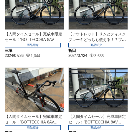
【入間タイムセール】完成車限定
【アウトレット】リムとディスク
セール！”BOTTECCHIA 8AV...
ブレーキどっちも使える！？ブレ
ーキがコンパチ仕様の...
商品紹介
商品紹介
三塚
折田
2024/07/26
2024/07/24
1,044
3,635
【入間タイムセール】完成車限定
【入間タイムセール】完成車限定
セール！”BOTTECCHIA 8AV...
セール！”BOTTECCHIA 8AV...
商品紹介
商品紹介