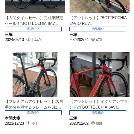
【入間タイムセール】完成車限定
【アウトレット】”BOTTECCHIA
セール！”BOTTECCHIA 8AV...
8AVIO REV̶...
商品紹介
商品紹介
三塚
三塚
2024/05/10
2024/02/24
1,449
470
【プレミアムアウトレット】名選
【アウトレット】イタリアンブラ
手の名を冠するフレームをDi2
ンドの”BOTTECCHIA 8AVI...
で！入間オリジナル完...
商品紹介
商品紹介
本間大樹
三塚
2023/12/23
2023/12/02
781
669