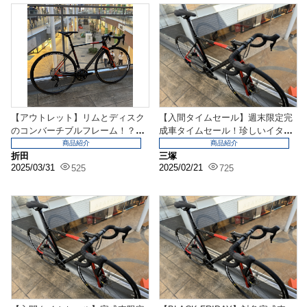
【アウトレット】リムとディスク
【入間タイムセール】週末限定完
のコンバーチブルフレーム！？イ
成車タイムセール！珍しいイタリ
タリア発祥のブランド...
アンコンバーチブルフ...
商品紹介
商品紹介
折田
三塚
2025/03/31
2025/02/21
525
725