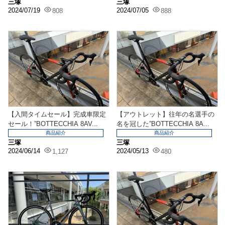
三塚
三塚
2024/07/19
2024/07/05
808
888
【入間タイムセール】完成車限定
【アウトレット】往年の名選手の
セール！”BOTTECCHIA 8AV...
名を冠した”BOTTECCHIA 8A...
商品紹介
商品紹介
三塚
三塚
2024/06/14
2024/05/13
1,127
480