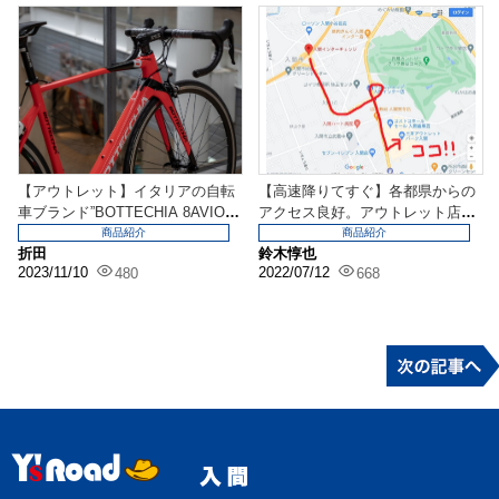
【アウトレット】イタリアの自転
【高速降りてすぐ】各都県からの
車ブランド”BOTTECHIA 8AVIO R
アクセス良好。アウトレット店な
V-...
らではの情報も♪イン...
商品紹介
商品紹介
折田
鈴木惇也
2023/11/10
2022/07/12
480
668