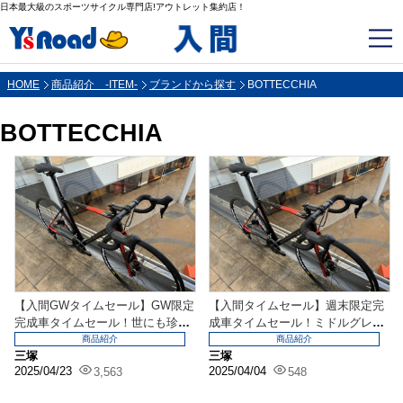
日本最大級のスポーツサイクル専門店!アウトレット集約店！
HOME
商品紹介 -ITEM-
ブランドから探す
BOTTECCHIA
BOTTECCHIA
【入間GWタイムセール】GW限定
【入間タイムセール】週末限定完
完成車タイムセール！世にも珍し
成車タイムセール！ミドルグレー
いリムとディスクの...
ドカーボンロードにD...
商品紹介
商品紹介
三塚
三塚
2025/04/23
2025/04/04
3,563
548