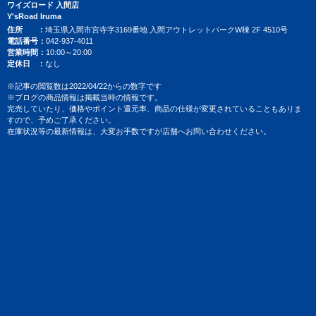
ワイズロード 入間店
Y'sRoad Iruma
住所
埼玉県入間市宮寺字3169番地 入間アウトレットパークW棟 2F 4510号
電話番号
042-937-4011
営業時間
10:00～20:00
定休日
なし
※記事の閲覧数は2022/04/22からの数字です
※ブログの商品情報は掲載当時の情報です。
完売していたり、価格やポイント還元率、商品の仕様が変更されていることもありま
すので、予めご了承ください。
在庫状況等の最新情報は、大変お手数ですが店舗へお問い合わせください。