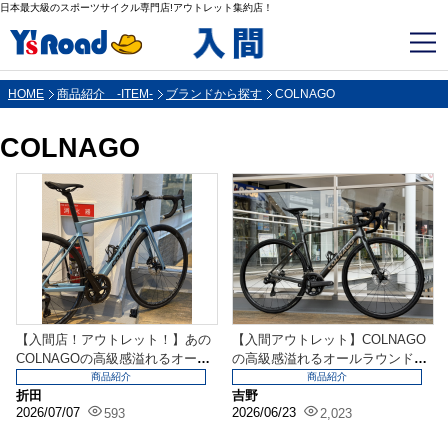
日本最大級のスポーツサイクル専門店!アウトレット集約店！
HOME
商品紹介 -ITEM-
ブランドから探す
COLNAGO
COLNAGO
【入間店！アウトレット！】あの
【入間アウトレット】COLNAGO
COLNAGOの高級感溢れるオール
の高級感溢れるオールラウンドバ
ラウンドバイク！...
イク！V4 DI...
商品紹介
商品紹介
折田
吉野
2026/07/07
2026/06/23
593
2,023