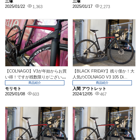
三塚
三塚
2025/01/22
2025/01/17
1,363
2,273
【COLNAGO】V3が年始からお買
【BLACK FRIDAY】残り僅か！大
い得！ですが残数限りがございま
人気のCOLNAGO V3 105 Di...
す！
商品紹介
商品紹介
モリモト
入間 アウトレット
2025/01/08
2024/12/05
603
467