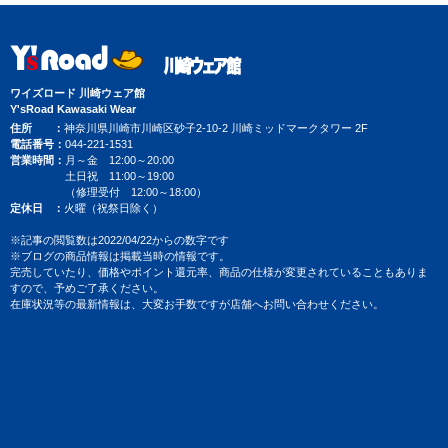
ワイズロード 川崎ウェア館
Y'sRoad Kawasaki Wear
住所
神奈川県川崎市川崎区砂子2-10-2 川崎ミッドマークタワー 2F
電話番号
044-221-1531
営業時間
月～金 12:00～20:00
土日祝 11:00～19:00
（修理受付 12:00～18:00）
定休日
火曜（祝祭日除く）
※記事の閲覧数は2022/04/22からの数字です
※ブログの商品情報は掲載当時の情報です。
完売していたり、価格やポイント還元率、商品の仕様が変更されていることもありま
すので、予めご了承ください。
在庫状況等の最新情報は、大変お手数ですが店舗へお問い合わせください。