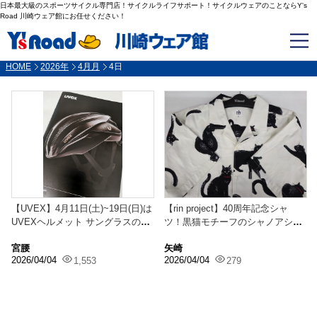
日本最大級のスポーツサイクル専門店！サイクルライフサポート！サイクルウェアのことならY's
Road 川崎ウェア館にお任せください！
HOME
2026年
4月月
4日
【UVEX】4月11日(土)~19日(日)は
【rin project】40周年記念シャ
UVEXヘルメット サングラスのP
ツ！黒猫モチーフのシャノアシャ
O...
ツはライ...
宮腰
矢崎
2026/04/04
2026/04/04
1,553
279