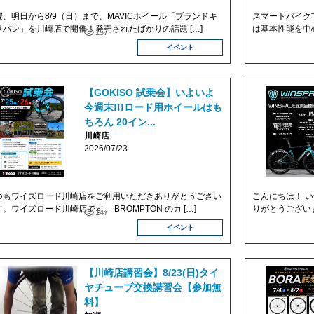
遽、明日から8/9（日）まで、MAVICホイール「ブランドキ
スマートバイク市
ラバン」を川崎店で開催！発売されたばかりの話題 […]
は基本性能を中
157
イベント
【GOKISO 試乗会】いよいよ
今週末!!!ロード用ホイールはも
ちろん 20イン...
川崎店
2026/07/23
つもワイズロード川崎店をご利用いただきありがとうござい
こんにちは！ 
。ワイズロード川崎店です。 BROMPTON のカ […]
りがとうございます
147
イベント
【川崎店講習会】8/23(日)タイ
ヤチューブ交換講習会【参加無
料】