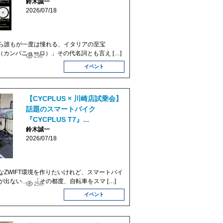
鈴木誠一
2026/07/18
ら誰もが一度は憧れる、イタリアの至宝
lo（カンパニョーロ）」その代名詞とも言え […]
290
イベント
【CYCPLUS × 川崎店試乗会】
話題のスマートバイク
『CYCPLUS T7』...
鈴木誠一
2026/07/18
なZWIFT環境を作りたいけれど、スマートバイ
が出ない…」「その都度、自転車をスマ […]
256
イベント