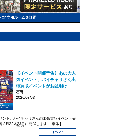
レロ”専用ルームを設置
【イベント開催予告】あの大人
気イベント、バイチャリさん出
張買取イベントがお盆明け...
石田
2026/08/03
ベント、バイチャリさんの出張買取イベント＠
8月22＆23日に開催します！ 車体 […]
69
イベント