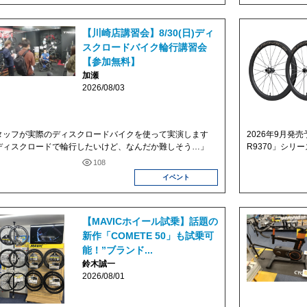
【川崎店講習会】8/30(日)ディ
スクロードバイク輪行講習会
【参加無料】
加瀬
2026/08/03
タッフが実際のディスクロードバイクを使って実演します
2026年9月発
ディスクロードで輪行したいけど、なんだか難しそう…」
R9370」シリ
108
イベント
【MAVICホイール試乗】話題の
新作「COMETE 50」も試乗可
能！”ブランド...
鈴木誠一
2026/08/01