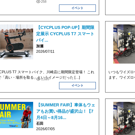
258
イベント
【CYCPLUS POP-UP】期間限
定展示 CYCPLUS T7 スマート
バイ...
加瀬
2026/07/11
YCPLUS T7 スマートバイク、川崎店に期間限定登場！ これ
いつもワイズロ
で「高い・場所を取る」というイメージだった […]
ます。ワイズロー
1,020
イベント
【SUMMER FAIR】車体もウェ
アもお買い得品が盛沢山！【7
月4日～8月16...
石田
2026/07/05