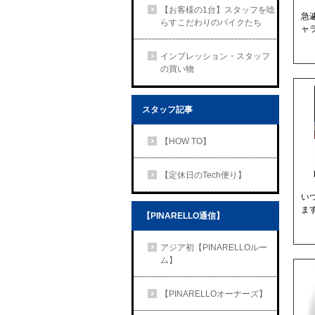
【お客様の1台】スタッフを唸
急
らすこだわりのバイクたち
ャ
インプレッション・スタッフ
の買い物
スタッフ記事
【HOW TO】
【定休日のTech便り】
い
ます
【PINARELLO通信】
アジア初【PINARELLOルー
ム】
【PINARELLOオーナーズ】