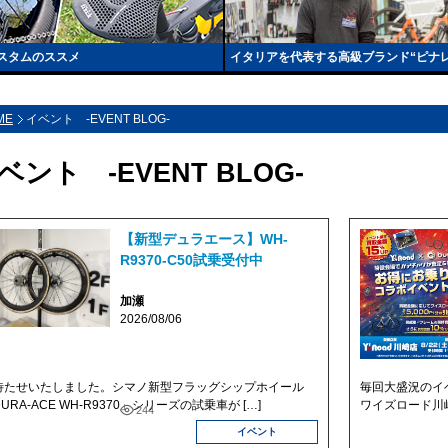
スタムのススメ
イタリアを代表する高級ブランド“ピナ
ME
イベント -EVENT BLOG-
ベント -EVENT BLOG-
【新型デュラエース】WH-
R9370-C50試乗受付中
加瀬
2026/08/06
待たせいたしました。シマノ新型フラッグシップホイール
毎回大盛況のイ
URA-ACE WH-R9370」シリーズの試乗車が […]
ワイズロード川崎 
244
イベント