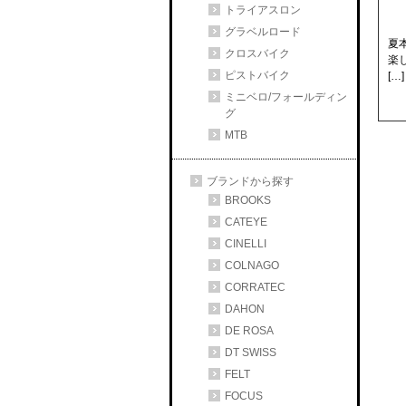
トライアスロン
グラベルロード
夏
クロスバイク
楽
ピストバイク
[…]
ミニベロ/フォールディン
グ
MTB
ブランドから探す
BROOKS
CATEYE
CINELLI
COLNAGO
CORRATEC
DAHON
DE ROSA
DT SWISS
FELT
FOCUS