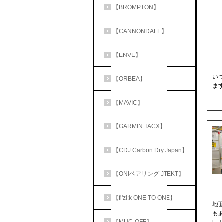
【BROMPTON】
【CANNONDALE】
【ENVE】
い
【ORBEA】
ま
【MAVIC】
【GARMIN TACX】
【CDJ Carbon Dry Japan】
【ONIベアリング JTEKT】
【fi'zi:k ONE TO ONE】
地
も
【MUC-OFF】