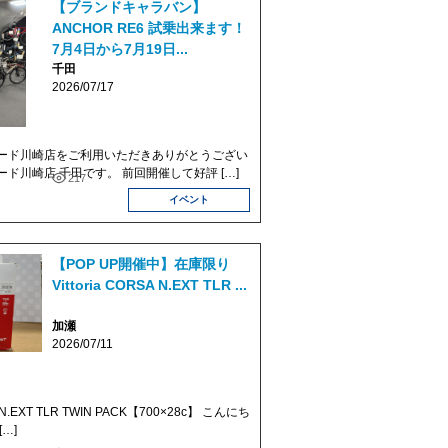
【ブランドキャラバン】
ANCHOR RE6 試乗出来ます！
7月4日から7月19日...
千田
2026/07/17
ード川崎店をご利用いただきありがとうござい
ド川崎店 千田です。 前回開催して好評 […]
217
イベント
【POP UP開催中】在庫限り
Vittoria CORSA N.EXT TLR ...
加瀬
2026/07/11
SA N.EXT TLR TWIN PACK【700×28c】 こんにち
…]