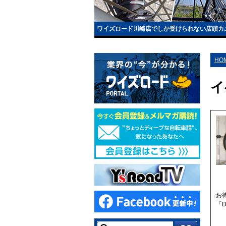
ワイズロード川崎店でしか受けられない店頭カ
HO
イ
お
「D