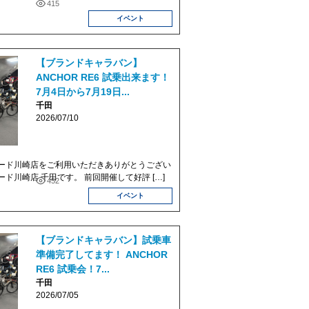
415
イベント
【ブランドキャラバン】
ANCHOR RE6 試乗出来ます！
7月4日から7月19日...
千田
2026/07/10
ード川崎店をご利用いただきありがとうござい
ド川崎店 千田です。 前回開催して好評 […]
452
イベント
【ブランドキャラバン】試乗車
準備完了してます！ ANCHOR
RE6 試乗会！7...
千田
2026/07/05