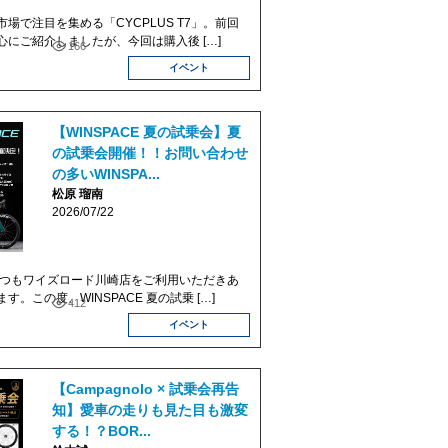
場で注目を集める「CYCPLUS T7」。前回
心にご紹介しましたが、今回は購入後 […]
166
イベント
【WINSPACE 夏の試乗会】夏
の試乗会開催！！お問い合わせ
の多いWINSPA...
松原 瑠南
2026/07/22
いつもワイズロード川崎店をご利用いただきあ
。この度、WINSPACE 夏の試乗 […]
412
イベント
【Campagnolo × 試乗会再告
知】愛車の走りも見た目も激変
する！？BOR...