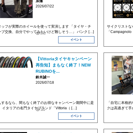
加瀬
2026/07/22
タッフが実際のホイールを使って実演します 「タイヤ・チ
サイクリストな
ーブ交換、自分でやってみたいけど難しそう…」 パンク […]
「Campagno
292
イベント
【Vittoriaタイヤキャンペーン
再告知】まもなく終了！NEW
RUBINOを...
鈴木誠一
2026/07/18
入するなら、間もなく終了のお得なキャンペーン期間中に是
「自宅に本格的
 イタリアの名門タイヤブランド「Vittoria（ […]
クは高過ぎて手
111
イベント