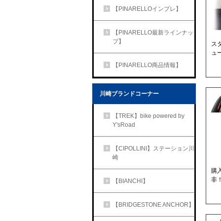
【PINARELLOインプレ】
【PINARELLO最新ラインナッ
プ】
ス
ュ
【PINARELLO商品情報】
川崎ブランドコーナー
【TREK】bike powered by
Y'sRoad
【CIPOLLINI】ステーション川
崎
購
非！
【BIANCHI】
【BRIDGESTONE ANCHOR】