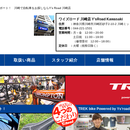
ト！ 川崎で自転車をお探しならY's Road 川崎店
ワイズロード 川崎店 Y'sRoad Kawasaki
住所
神奈川県川崎市川崎区砂子2-10-2 川崎ミッ
電話番号
044-221-1531
営業時間
月～金 12:00～20:00
土日祝 11:00～19:00
（修理受付 12:00～18:00）
定休日
火曜（祝祭日除く）
取扱い商品
スタッフ紹介
店舗情報
ト！
TREK bike Powered by Ys’road