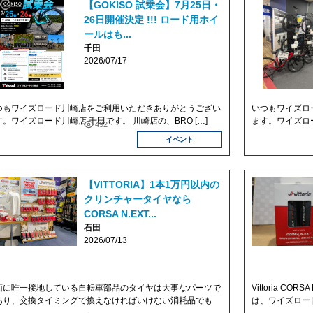
【GOKISO 試乗会】7月25日・
26日開催決定 !!! ロード用ホイ
ールはも...
千田
2026/07/17
つもワイズロード川崎店をご利用いただきありがとうござい
いつもワイズロ
す。ワイズロード川崎店 千田です。 川崎店の、BRO […]
ます。ワイズロー
492
イベント
【VITTORIA】1本1万円以内の
クリンチャータイヤなら
CORSA N.EXT...
石田
2026/07/13
面に唯一接地している自転車部品のタイヤは大事なパーツで
Vittoria COR
あり、交換タイミングで換えなければいけない消耗品でも
は、ワイズロー [