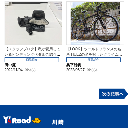
【スタッフブログ】私が愛用して
【LOOK】ツールドフランスの名
いるビンディングペダルご紹介い
所 HUEZの名を冠したクライムバ
たします！！！
イク入荷＆即納...
商品紹介
商品紹介
田中廉
奥平総帆
2022/11/04
2022/06/27
468
664