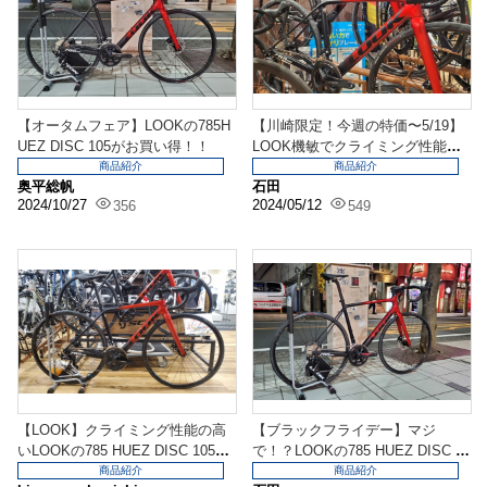
【オータムフェア】LOOKの785H
【川崎限定！今週の特価〜5/19】
UEZ DISC 105がお買い得！！
LOOK機敏でクライミング性能の
高い785 H...
商品紹介
商品紹介
奥平総帆
石田
2024/10/27
2024/05/12
356
549
【LOOK】クライミング性能の高
【ブラックフライデー】マジ
いLOOKの785 HUEZ DISC 105
で！？LOOKの785 HUEZ DISC 1
の...
05もこ...
商品紹介
商品紹介