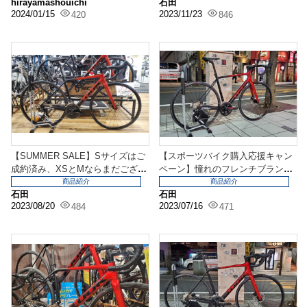
hirayamashouichi
石田
2024/01/15
2023/11/23
420
846
【SUMMER SALE】Sサイズはご
【スポーツバイク購入応援キャン
成約済み、XSとMならまだござい
ペーン】憧れのフレンチブランド
ます！！L...
もキャンペーン対象！...
商品紹介
商品紹介
石田
石田
2023/08/20
2023/07/16
484
471