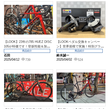
【LOOK】23年の785 HUEZ DISC
【LOOKペダル交換キャンペー
105が特価です！登坂性能＆加
ン】世界規模で実施！特別グラフ
速...
ィックのビンディング...
商品紹介
商品紹介
石田
鈴木誠一
2025/04/12
2025/04/02
739
524