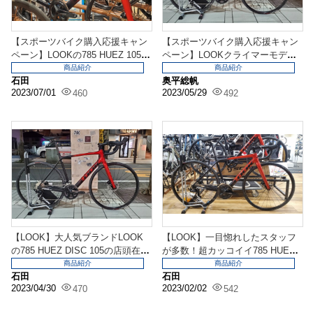
【スポーツバイク購入応援キャン
【スポーツバイク購入応援キャン
ペーン】LOOKの785 HUEZ 105が
ペーン】LOOKクライマーモデル7
この価...
85 HUEZ ...
商品紹介
商品紹介
石田
奥平総帆
2023/07/01
2023/05/29
460
492
【LOOK】大人気ブランドLOOK
【LOOK】一目惚れしたスタッフ
の785 HUEZ DISC 105の店頭在
が多数！超カッコイイ785 HUEZ
庫...
DISC ...
商品紹介
商品紹介
石田
石田
2023/04/30
2023/02/02
470
542