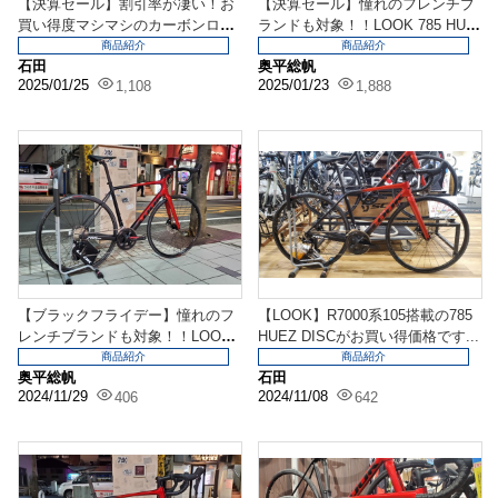
【決算セール】割引率が凄い！お
【決算セール】憧れのフレンチブ
買い得度マシマシのカーボンロー
ランドも対象！！LOOK 785 HUE
ドバイク３選！！SC...
Z DIS...
商品紹介
商品紹介
石田
奥平総帆
2025/01/25
2025/01/23
1,108
1,888
【ブラックフライデー】憧れのフ
【LOOK】R7000系105搭載の785
レンチブランドも対象！！LOOK
HUEZ DISCがお買い得価格です...
785 HUEZ...
商品紹介
商品紹介
奥平総帆
石田
2024/11/29
2024/11/08
406
642