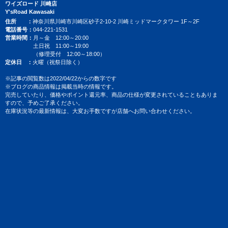
ワイズロード 川崎店
Y'sRoad Kawasaki
住所
神奈川県川崎市川崎区砂子2-10-2 川崎ミッドマークタワー 1F～2F
電話番号
044-221-1531
営業時間
月～金 12:00～20:00
土日祝 11:00～19:00
（修理受付 12:00～18:00）
定休日
火曜（祝祭日除く）
※記事の閲覧数は2022/04/22からの数字です
※ブログの商品情報は掲載当時の情報です。
完売していたり、価格やポイント還元率、商品の仕様が変更されていることもありま
すので、予めご了承ください。
在庫状況等の最新情報は、大変お手数ですが店舗へお問い合わせください。