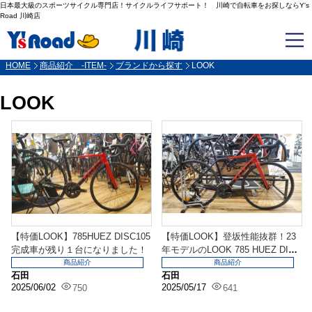
日本最大級のスポーツサイクル専門店！サイクルライフサポート！ 川崎で自転車をお探しならY's
Road 川崎店
HOME
商品紹介 -ITEM-
ブランドから探す
LOOK
LOOK
【特価LOOK】785HUEZ DISC105
【特価LOOK】登坂性能抜群！23
完成車が残り１台になりました！
年モデルのLOOK 785 HUEZ DIS
C...
商品紹介
商品紹介
石田
石田
2025/06/02
2025/05/17
750
641