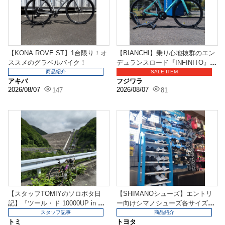
【KONA ROVE ST】1台限り！オ
【BIANCHI】乗り心地抜群のエン
ススメのグラベルバイク！
デュランスロード『INFINITO』キ
ャンセ...
商品紹介
SALE ITEM
アキバ
フジワラ
2026/08/07
2026/08/07
147
81
【スタッフTOMIYのソロポタ日
【SHIMANOシューズ】エントリ
記】『ツール・ド 10000UP in 群
ー向けシマノシューズ各サイズで
馬』に...
試し履き出来ます...
スタッフ記事
商品紹介
トミ
トヨタ