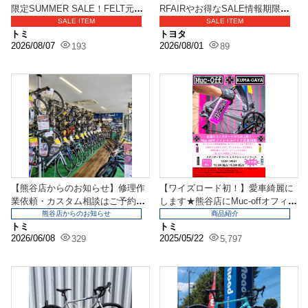
限定SUMMER SALE！FELT元試
RFAIRやお得なSALE情報期限を
乗車が大！...
お見逃しな...
SALE ITEM
SALE ITEM
トミ
トヨタ
2026/08/07
2026/08/01
193
89
【熊谷店からのお知らせ】修理作
【ワイズロード初！】愛車綺麗に
業依頼・カスタム相談はご予約い
します★熊谷店にMuc-offオフィシ
ただければスムーズに...
ャル洗車ブー...
熊谷店からのお知らせ
商品紹介
トミ
トミ
2026/06/08
2025/05/22
329
5,797