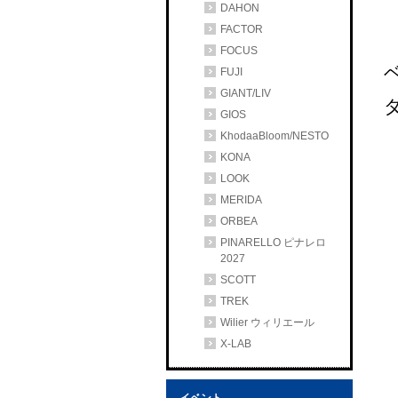
DAHON
FACTOR
FOCUS
FUJI
GIANT/LIV
GIOS
KhodaaBloom/NESTO
KONA
LOOK
MERIDA
ORBEA
PINARELLO ピナレロ
2027
SCOTT
TREK
Wilier ウィリエール
X-LAB