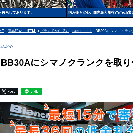
もお待ちしております。
購入後も安心、圏内最大規模Y'sTec
ME
商品紹介 -ITEM-
ブランドから探す
cannondale
BB30Aにシマノクラ
商品紹介
BB30Aにシマノクランクを取
Post
LINE