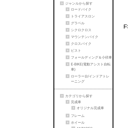
ジャンルから探す
ロードバイク
トライアスロン
グラベル
F
シクロクロス
マウンテンバイク
クロスバイク
ピスト
フォールディング＆小径車
E-BIKE(電動アシスト自転
車)
ローラー台/インドアトレ
ーニング
カテゴリから探す
完成車
オリジナル完成車
フレーム
ホイール