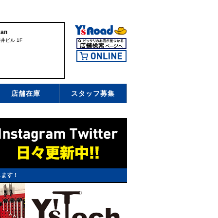
an
井ビル 1F
店舗在庫
スタッフ募集
します！