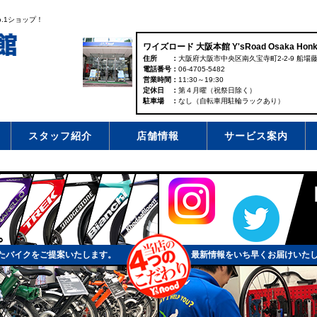
.1ショップ！
ワイズロード 大阪本館 Y'sRoad Osaka Honk
住所
大阪府大阪市中央区南久宝寺町2-2-9 船場藤
電話番号
06-4705-5482
営業時間
11:30～19:30
定休日
第４月曜（祝祭日除く）
駐車場
なし（自転車用駐輪ラックあり）
スタッフ紹介
店舗情報
サービス案内
たバイクをご提案いたします。
最新情報をいち早くお届けいた