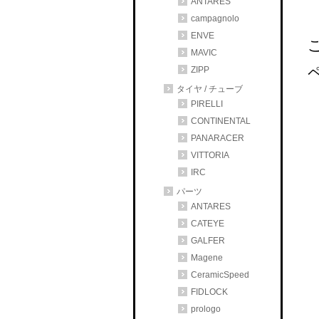
ANTARES
campagnolo
ENVE
MAVIC
ZIPP
タイヤ / チューブ
PIRELLI
CONTINENTAL
PANARACER
VITTORIA
IRC
パーツ
ANTARES
CATEYE
GALFER
Magene
CeramicSpeed
FIDLOCK
prologo