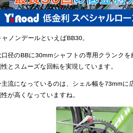
キャノンデールといえばBB30。
大口径のBBに30mmシャフトの専用クランク
剛性とスムーズな回転を実現しています。
今主流になっているのは、シェル幅を73mmに広
剛性が高くなっていますね。