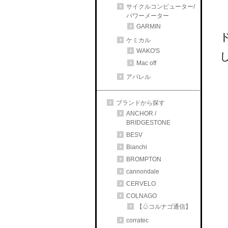
サイクルコンピューター/
パワーメーター
GARMIN
ケミカル
WAKO'S
Mac off
アパレル
ブランドから探す
ANCHOR /
BRIDGESTONE
BESV
Bianchi
BROMPTON
cannondale
CERVELO
COLNAGO
【♧コルナゴ通信】
corratec