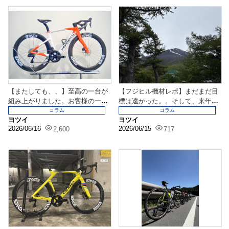
【またしても、、】至高の一台が
【フジヒル機材レポ】まだまだ目
組み上がりました。お客様の一
標は遠かった。。そして、来年の
台！
フジヒルはもう始まっ...
コラム
コラム
ヨツイ
ヨツイ
2026/06/16
2026/06/15
2,600
717