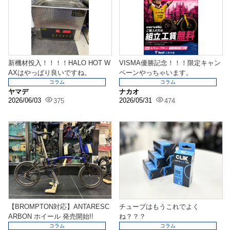
新機材投入！！！！HALO HOT W
VISMA優勝記念！！！限定キャン
AXはやっぱり良いですね。
ペーンやっちゃいます。
コラム
コラム
ヤマデ
ナカオ
2026/06/03
2026/05/31
375
474
【BROMPTON対応】ANTARESC
チューブはもうこれでよく
ARBON ホイール 発売開始!!
ね？？？
コラム
コラム