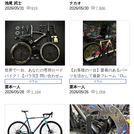
池尾 武士
ナカオ
2026/05/31
2026/05/30
919
7,806
世界で一台。あなたの専用ロード
【お客様の一台】愛着のあるパー
バイク！【バラ完】問い合わせ増
ツを活かして最新フレーム「OST
えております！！
RO VAM 2....
コラム
コラム
栗本一人
栗本一人
2026/05/28
2026/05/26
1,104
1,059