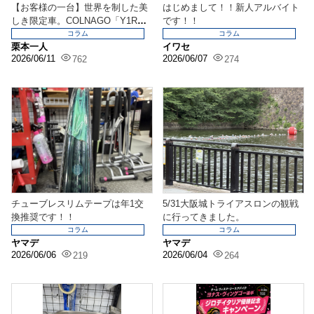
【お客様の一台】世界を制した美
はじめまして！！新人アルバイト
しき限定車。COLNAGO「Y1RS T
です！！
our d...
コラム
コラム
栗本一人
イワセ
2026/06/11
2026/06/07
762
274
チューブレスリムテープは年1交
5/31大阪城トライアスロンの観戦
換推奨です！！
に行ってきました。
コラム
コラム
ヤマデ
ヤマデ
2026/06/06
2026/06/04
219
264