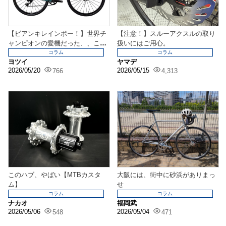
【ビアンキレインボー！】世界チ
【注意！】スルーアクスルの取り
ャンピオンの愛機だった、、この
扱いにはご用心。
バイク。
コラム
コラム
ヨツイ
ヤマデ
2026/05/20
2026/05/15
766
4,313
このハブ、やばい【MTBカスタ
大阪には、街中に砂浜がありまっ
ム】
せ
コラム
コラム
ナカオ
福岡武
2026/05/06
2026/05/04
548
471