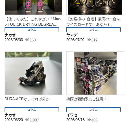
【使ってみた】これやばい「Muc-
【お客様の1台達】最高の一台を
off QUICK DRYING DEGREA...
ワイズロードで。あなたも。
コラム
コラム
ナカオ
ヤマデ
2026/08/03
2026/07/02
160
619
DURA-ACEか、それ以外か
梅雨は駆動系にご注意！！
コラム
コラム
ナカオ
イワセ
2026/06/20
2026/06/18
1,037
406