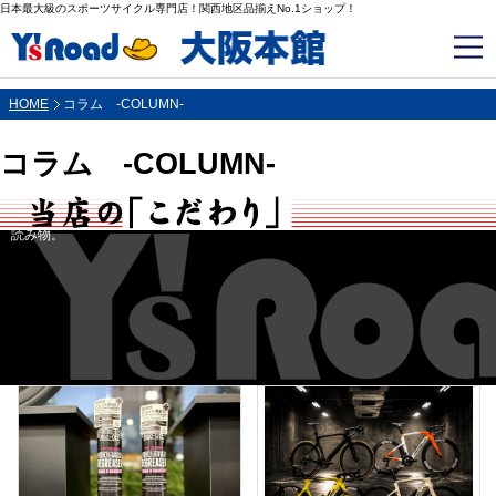
日本最大級のスポーツサイクル専門店！関西地区品揃えNo.1ショップ！
HOME
コラム -COLUMN-
コラム -COLUMN-
読み物。