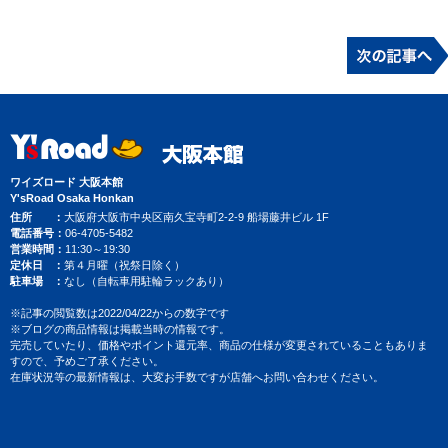
ワイズロード 大阪本館
Y'sRoad Osaka Honkan
住所
大阪府大阪市中央区南久宝寺町2-2-9 船場藤井ビル 1F
電話番号
06-4705-5482
営業時間
11:30～19:30
定休日
第４月曜（祝祭日除く）
駐車場
なし（自転車用駐輪ラックあり）
※記事の閲覧数は2022/04/22からの数字です
※ブログの商品情報は掲載当時の情報です。
完売していたり、価格やポイント還元率、商品の仕様が変更されていることもありま
すので、予めご了承ください。
在庫状況等の最新情報は、大変お手数ですが店舗へお問い合わせください。