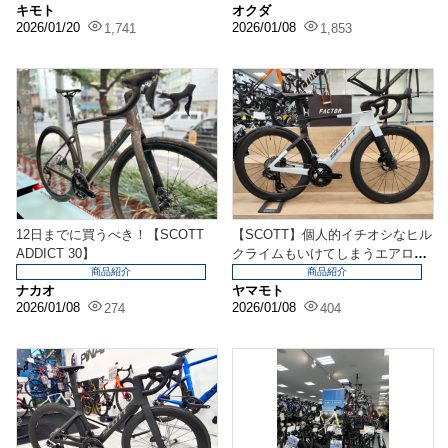
キモト
オクダ
2026/01/20
2026/01/08
1,741
1,853
12日までに買うべき！【SCOTT
【SCOTT】個人的イチオシなヒル
ADDICT 30】
クライムもいけてしまうエアロロ
ード
商品紹介
商品紹介
ナカオ
ヤマモト
2026/01/08
2026/01/08
274
404