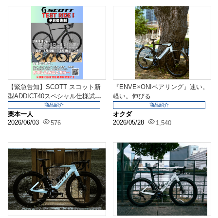
【緊急告知】SCOTT スコット新
『ENVE×ONIベアリング』速い。
型ADDICT40スペシャル仕様試乗
軽い。伸びる
会開催致し...
商品紹介
商品紹介
栗本一人
オクダ
2026/06/03
2026/05/28
576
1,540