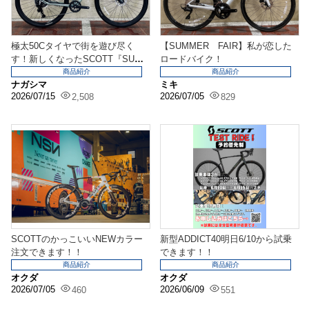
極太50Cタイヤで街を遊び尽く
【SUMMER FAIR】私が恋した
す！新しくなったSCOTT『SUB
ロードバイク！
CROSS 4...
商品紹介
商品紹介
ナガシマ
ミキ
2026/07/15
2026/07/05
2,508
829
SCOTTのかっこいいNEWカラー
新型ADDICT40明日6/10から試乗
注文できます！！
できます！！
商品紹介
商品紹介
オクダ
オクダ
2026/07/05
2026/06/09
460
551