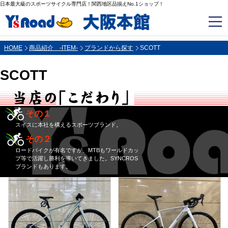
日本最大級のスポーツサイクル専門店！関西地区品揃えNo.1ショップ！
HOME
商品紹介 -ITEM-
ブランドから探す
SCOTT
SCOTT
その１
スイスに本社を構えるスポーツブランド。
その２
ロードバイクが有名ですが、MTBもワールドカッ
プ等で活躍し勝利を導いてきました。SYNCROS
ブランドもあります。