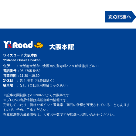
ワイズロード 大阪本館
Y'sRoad Osaka Honkan
住所
大阪府大阪市中央区南久宝寺町2-2-9 船場藤井ビル 1F
電話番号
06-4705-5482
営業時間
11:30～19:30
定休日
第４月曜（祝祭日除く）
駐車場
なし（自転車用駐輪ラックあり）
※記事の閲覧数は2022/04/22からの数字です
※ブログの商品情報は掲載当時の情報です。
完売していたり、価格やポイント還元率、商品の仕様が変更されていることもありま
すので、予めご了承ください。
在庫状況等の最新情報は、大変お手数ですが店舗へお問い合わせください。