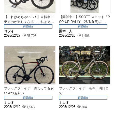
【これはめちゃいい！】自転車に
【開催中！】SCOTT スコット「P
乗るのが楽しくなる、これはそう
OP-UP RALLY」26/1/4(日)ま...
いう自転車ですよ
商品紹介
商品紹介
ヨツイ
栗本一人
2025/12/27
2025/12/20
25,708
1,496
ブラックフライデー終わっても安
ブラックフライデーも今日明日ま
いやつぁ安い
で
商品紹介
商品紹介
ナカオ
ナカオ
2025/12/19
2025/12/06
1,565
304