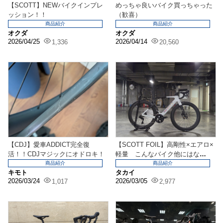
【SCOTT】NEWバイクインプレ
めっちゃ良いバイク買っちゃった
ッション！！
（歓喜）
商品紹介
商品紹介
オクダ
オクダ
2026/04/25
2026/04/14
1,336
20,560
【CDJ】愛車ADDICT完全復
【SCOTT FOIL】高剛性×エアロ×
活！！CDJマジックにオドロキ！
軽量 こんなバイク他にはな
い….！！
商品紹介
商品紹介
キモト
タカイ
2026/03/24
2026/03/05
1,017
2,977