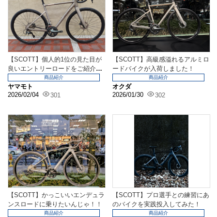
【SCOTT】個人的1位の見た目が
【SCOTT】高級感溢れるアルミロ
良いエントリーロードをご紹介い
ードバイクが入荷しました！
たします！
商品紹介
商品紹介
ヤマモト
オクダ
2026/02/04
2026/01/30
301
302
【SCOTT】かっこいいエンデュラ
【SCOTT】プロ選手との練習にあ
ンスロードに乗りたいんじゃ！！
のバイクを実践投入してみた！
商品紹介
商品紹介