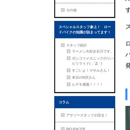
その他
スペシャルスタッフ参上！ ロー
ドバイクの知識が詰まってます！
スタッフ紹介
ラーメン大好き石川です。
ポンコツメカニックのリハ
ビリライド(；´Д｀)
すごいよ！マサルさん！
本日のN沢さん
ヒデキ感激！！！！
コラム
アサゾースタッフが語る！
BiO RACER