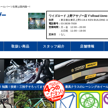
ールパーツ在庫は国内随一!
ワイズロード 上野アサゾー店 Y'sRoad Ueno 
住所
東京都台東区上野3-19-4 KEN BUILDING 1
電話番号
03-3839-7939
営業時間
月～金 12:00～20:00
土日祝 11:00～19:00
定休日
なし
取扱い商品
スタッフ紹介
店舗情報
！知識！技術！三拍子そろってます！
最高クラスのレーシングホイー