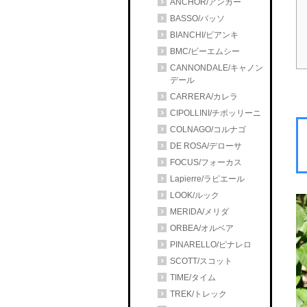
ANCHOR/アンカー
BASSO/バッソ
BIANCHI/ビアンキ
BMC/ビーエムシー
CANNONDALE/キャノン
デール
CARRERA/カレラ
CIPOLLINI/チポッリーニ
COLNAGO/コルナゴ
DE ROSA/デローサ
FOCUS/フォーカス
Lapierre/ラピエール
LOOK/ルック
MERIDA/メリダ
ORBEA/オルベア
PINARELLO/ピナレロ
SCOTT/スコット
TIME/タイム
TREK/トレック