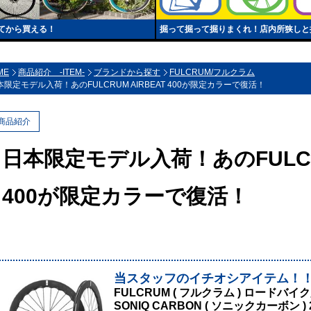
てから買える！
掘って掘って掘りまくれ！店内所狭しと
ME
商品紹介 -ITEM-
ブランドから探す
FULCRUM/フルクラム
本限定モデル入荷！あのFULCRUM AIRBEAT 400が限定カラーで復活！
商品紹介
日本限定モデル入荷！あのFULCRU
400が限定カラーで復活！
当スタッフのイチオシアイテム！
FULCRUM ( フルクラム ) ロード
SONIQ CARBON ( ソニックカーボン ) 2