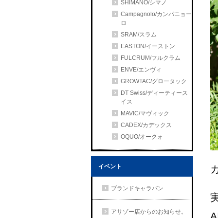
SHIMANO/シマノ
Campagnolo/カンパニョー
ロ
SRAM/スラム
EASTON/イーストン
FULCRUM/フルクラム
ENVE/エンヴィ
GROWTAC/グロータック
DT Swiss/ディーティース
イス
MAVIC/マヴィック
CADEX/カデックス
OQUO/オークォ
イベント
ブランドキャラバン
アサゾー店からのお知らせ。