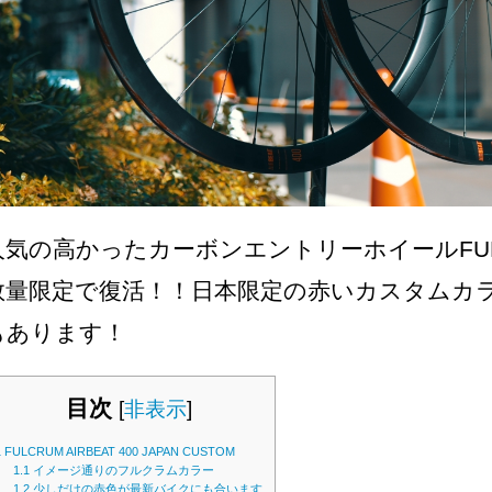
人気の高かったカーボンエントリーホイールFULCRU
数量限定で復活！！日本限定の赤いカスタムカ
もあります！
目次
[
非表示
]
1
FULCRUM AIRBEAT 400 JAPAN CUSTOM
1.1
イメージ通りのフルクラムカラー
1.2
少しだけの赤色が最新バイクにも合います