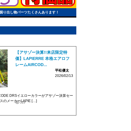
掘り出し物パーツたくさんあります！
【アサゾー決算!!来店限定特
価】LAPIERRE 本格エアロフ
レームAIRCOD...
平松優太
2026/02/13
AIRCODE DRSイエローカラーがアサゾー決算セー
のメーカーLAPIE […]
319