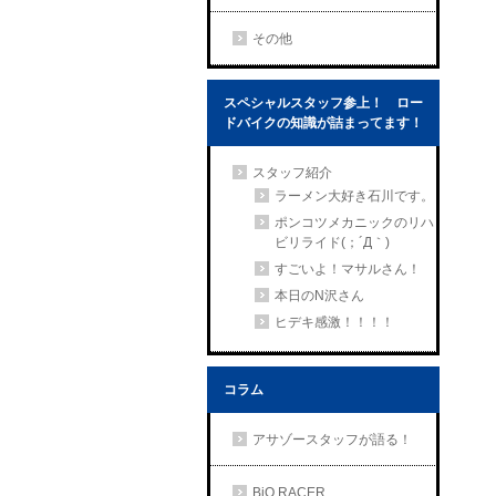
その他
スペシャルスタッフ参上！ ロー
ドバイクの知識が詰まってます！
スタッフ紹介
ラーメン大好き石川です。
ポンコツメカニックのリハ
ビリライド(；´Д｀)
すごいよ！マサルさん！
本日のN沢さん
ヒデキ感激！！！！
コラム
アサゾースタッフが語る！
BiO RACER