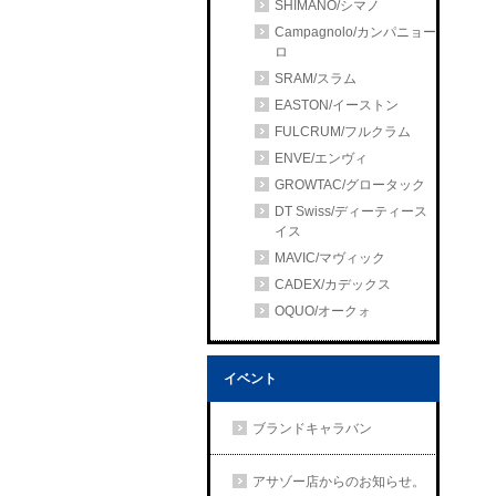
SHIMANO/シマノ
Campagnolo/カンパニョー
ロ
SRAM/スラム
EASTON/イーストン
FULCRUM/フルクラム
ENVE/エンヴィ
GROWTAC/グロータック
DT Swiss/ディーティース
イス
MAVIC/マヴィック
CADEX/カデックス
OQUO/オークォ
イベント
ブランドキャラバン
アサゾー店からのお知らせ。