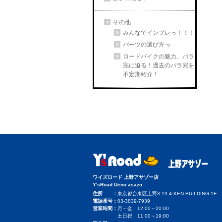
その他
みんなでインプレっ！！！
パーツの選び方っ
ロードバイクの魅力、バラ
完に迫る！過去のバラ完を
不定期紹介！
ワイズロード 上野アサゾー店
Y'sRoad Ueno asazo
住所
東京都台東区上野3-19-4 KEN BUILDING 1F
電話番号
03-3839-7939
営業時間
月～金 12:00～20:00
土日祝 11:00～19:00