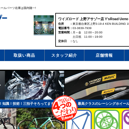
ールパーツ在庫は国内随一!
ワイズロード 上野アサゾー店 Y'sRoad Ueno 
住所
東京都台東区上野3-19-4 KEN BUILDING 1
電話番号
03-3839-7939
営業時間
月～金 12:00～20:00
土日祝 11:00～19:00
定休日
なし
取扱い商品
スタッフ紹介
店舗情報
！知識！技術！三拍子そろってます！
最高クラスのレーシングホイー