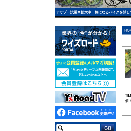
アサゾー試乗車拡大中！気になるバイクを試し
HO
T
価！