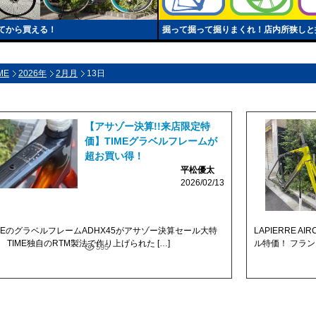
てから買える！
掘って掘って掘りまくれ！店内所狭しと
ME
2026年
2月月
13日
【アサゾー決算!!来店限定特
価】TIMEグラベルフレームが
超お買い得！
平松優太
2026/02/13
IMEのグラベルフレームADHX45がアサゾー決算セール大特
LAPIERRE 
 TIME独自のRTM製法で作り上げられた […]
ル特価！ フランス
595