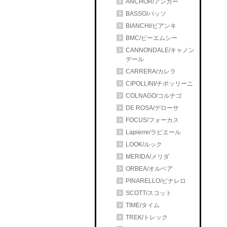
ANCHOR/アンカー
BASSO/バッソ
BIANCHI/ビアンキ
BMC/ビーエムシー
CANNONDALE/キャノン
デール
CARRERA/カレラ
CIPOLLINI/チポッリーニ
COLNAGO/コルナゴ
DE ROSA/デローサ
FOCUS/フォーカス
Lapierre/ラピエール
LOOK/ルック
MERIDA/メリダ
ORBEA/オルベア
PINARELLO/ピナレロ
SCOTT/スコット
TIME/タイム
TREK/トレック