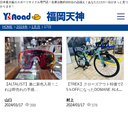
日本最大級のスポーツサイクル専門店！在庫台数約300台の品揃え！あなただけの一台がきっと見つ
かります！
HOME
2024年
1月月
17日
【ALTALIST】遂に新色入荷！こ
【TREK】クローズアウト特価で2
れは即売れの予感…
5％OFFになったDOMANE AL4、
まだご...
山口
村上
2024/01/17
2024/01/17
399
378