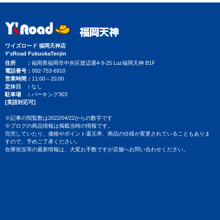
ワイズロード 福岡天神店
Y'sRoad FukuokaTenjin
住所
福岡県福岡市中央区渡辺通4-9-25 Luz福岡天神 B1F
電話番号
092-753-6910
営業時間
11:00～20:00
定休日
なし
駐車場
パーキング303
[英語対応可]
※記事の閲覧数は2022/04/22からの数字です
※ブログの商品情報は掲載当時の情報です。
完売していたり、価格やポイント還元率、商品の仕様が変更されていることもありま
すので、予めご了承ください。
在庫状況等の最新情報は、大変お手数ですが店舗へお問い合わせください。