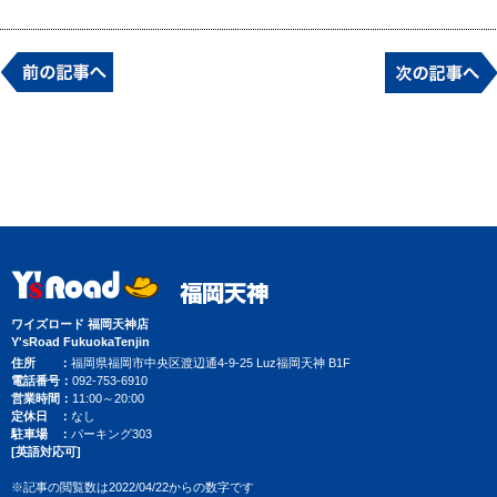
ワイズロード 福岡天神店
Y'sRoad FukuokaTenjin
住所
福岡県福岡市中央区渡辺通4-9-25 Luz福岡天神 B1F
電話番号
092-753-6910
営業時間
11:00～20:00
定休日
なし
駐車場
パーキング303
[英語対応可]
※記事の閲覧数は2022/04/22からの数字です