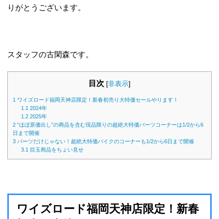
りがとうございます。
スタッフの古閑森です。
目次
[
非表示
]
1
ワイズロード福岡天神店限定！新春初売り大特価セールやります！
1.1
2024年
1.2
2025年
2
“ほぼ原価出し”の商品を含む現品限りの超絶大特価パーツコーナーは1/2から6
日まで開催
3
パーツだけじゃない！超絶大特価バイクのコーナーも1/2から6日まで開催
3.1
目玉商品をちょい見せ
ワイズロード福岡天神店限定！新春