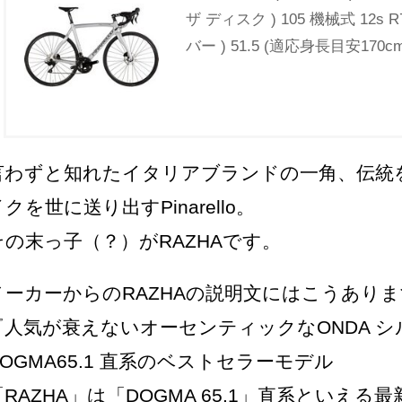
ザ ディスク ) 105 機械式 12s R71
バー ) 51.5 (適応身長目安170c
言わずと知れたイタリアブランドの一角、伝統
クを世に送り出すPinarello。
その末っ子（？）がRAZHAです。
メーカーからのRAZHAの説明文にはこうあり
『人気が衰えないオーセンティックなONDA 
DOGMA65.1 直系のベストセラーモデル
「RAZHA」は「DOGMA 65.1」直系といえ