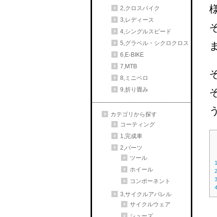
2,クロスバイク
3,レディース
4,シングルスピード
5,グラベル・シクロクロス
6,E-BIKE
7,MTB
8,ミニベロ
9,折り畳み
カテゴリから探す
コーティング
1,完成車
2,パーツ
ツール
ホイール
コンポーネント
3,サイクルアパレル
サイクルウェア
シューズ