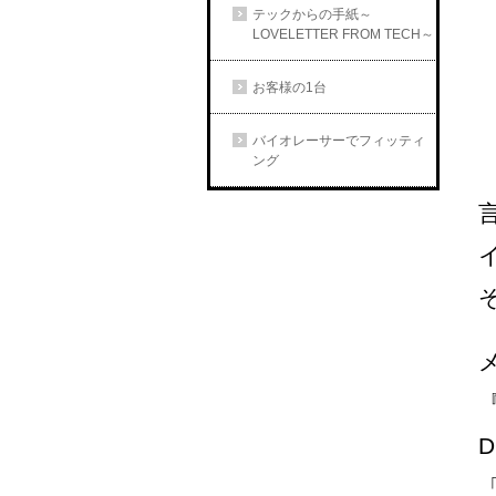
テックからの手紙～
LOVELETTER FROM TECH～
お客様の1台
バイオレーサーでフィッティ
ング
イ