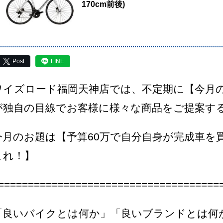
170cm前後)
Post
LINE
ワイズロード福岡天神店では、不定期に【今月
が独自の目線でお客様に様々な商品をご提案す
今月のお題は【予算60万で自分自身が完成車を
これ！】
=====================================
「良いバイクとは何か」「良いブランドとは何