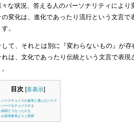
様々な状況、答える人のパーソナリティにより
その変化は、進化であったり流行という文言で
ます。
そして、それとは別に『変わらないもの』が存
それは、文化であったり伝統という文言で表現
う。
目次
[
非表示
]
1
バイクチョイスの基準と選んだバイク
2
パーツをチョイスする
3
総額どうなったかな
4
お題発案者よりご挨拶