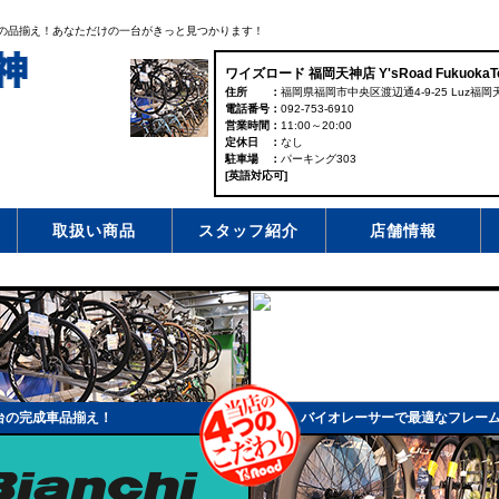
台の品揃え！あなただけの一台がきっと見つかります！
ワイズロード 福岡天神店 Y'sRoad FukuokaTe
住所
福岡県福岡市中央区渡辺通4-9-25 Luz福岡天
電話番号
092-753-6910
営業時間
11:00～20:00
定休日
なし
駐車場
パーキング303
[英語対応可]
取扱い商品
スタッフ紹介
店舗情報
台の完成車品揃え！
バイオレーサーで最適なフレー