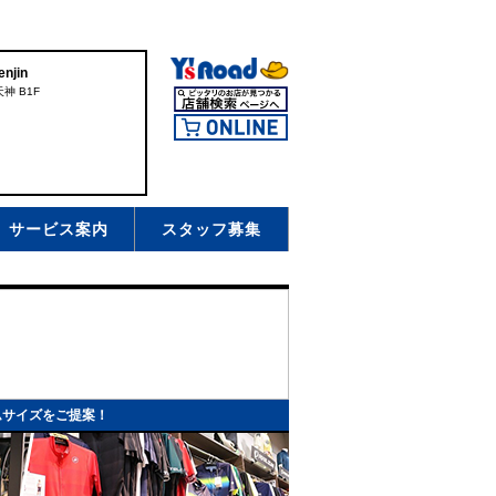
njin
神 B1F
サービス案内
スタッフ募集
ムサイズをご提案！