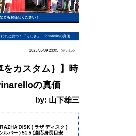
などもお任せください！
ど息づく「らしさ」 Pinarelloの真価
2025/05/09 23:05
3,155
車をカスタム｝】時
arelloの真価
by: 山下雄三
！
RAZHA DISK ( ラザ ディスク )
 ( シルバー ) 51.5 (適応身長目安