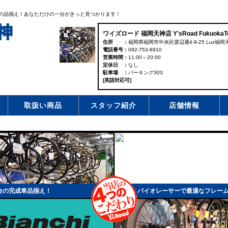
台の品揃え！あなただけの一台がきっと見つかります！
ワイズロード 福岡天神店 Y'sRoad FukuokaTe
住所
福岡県福岡市中央区渡辺通4-9-25 Luz福岡天
電話番号
092-753-6910
営業時間
11:00～20:00
定休日
なし
駐車場
パーキング303
[英語対応可]
取扱い商品
スタッフ紹介
店舗情報
台の完成車品揃え！
バイオレーサーで最適なフレー