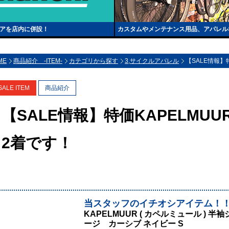
トアを店内に併設！
カスタムやメンテナンス用品、アパレル
ME
商品紹介 -ITEM-
カテゴリから探す
3,サイクルアパレル
【SALE情報】
SALE ITEM
商品紹介
【SALE情報】特価KAPELMU
2着です！
当スタッフのイチオシアイテム！
KAPELMUUR ( カペルミュール )
ージ カーシブ ネイビー S