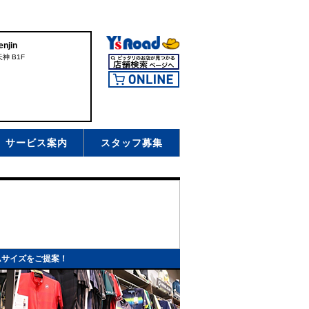
njin
神 B1F
サービス案内
スタッフ募集
ムサイズをご提案！