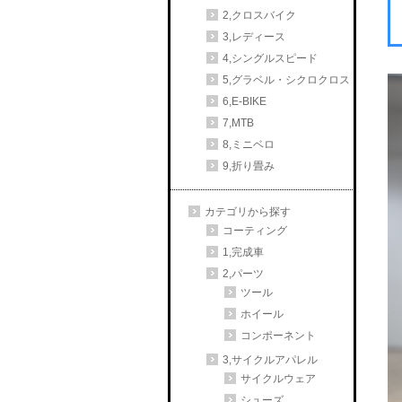
2,クロスバイク
3,レディース
4,シングルスピード
5,グラベル・シクロクロス
6,E-BIKE
7,MTB
8,ミニベロ
9,折り畳み
カテゴリから探す
コーティング
1,完成車
2,パーツ
ツール
ホイール
コンポーネント
3,サイクルアパレル
サイクルウェア
シューズ