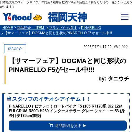
日本最大級のスポーツサイクル専門店！在庫台数約300台の品揃え！あなただけの一台がきっと見つ
かります！
HOME
商品紹介 -ITEM-
ブランドから探す
PINARELLO
【サマーフェア】DOGMAと同じ形状のPINARELLO F5がセール中!!!
2026/07/04 17:22
1,022
商品紹介
【サマーフェア】DOGMAと同じ形状の
PINARELLO F5がセール中!!!
by: タニウチ
当スタッフのイチオシアイテム！！
PINARELLO ( ピナレロ ) ロードバイク F5 (105 R7170系 Di2 12s/
FULCRUM R800) H230 インターステラー グレー シャイニー 53 (身
長目安175cm前後)
商品詳細を見る ▶︎