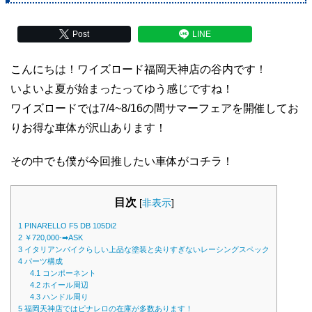
Post
LINE
こんにちは！ワイズロード福岡天神店の谷内です！
いよいよ夏が始まったってゆう感じですね！
ワイズロードでは7/4~8/16の間サマーフェアを開催してお
りお得な車体が沢山あります！
その中でも僕が今回推したい車体がコチラ！
目次
[
非表示
]
1
PINARELLO F5 DB 105Di2
2
￥720,000-➡ASK
3
イタリアンバイクらしい上品な塗装と尖りすぎないレーシングスペック
4
パーツ構成
4.1
コンポーネント
4.2
ホイール周辺
4.3
ハンドル周り
5
福岡天神店ではピナレロの在庫が多数あります！