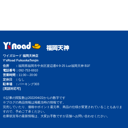
ワイズロード 福岡天神店
Y'sRoad FukuokaTenjin
住所
福岡県福岡市中央区渡辺通4-9-25 Luz福岡天神 B1F
電話番号
092-753-6910
営業時間
11:00～20:00
定休日
なし
駐車場
パーキング303
[英語対応可]
※記事の閲覧数は2022/04/22からの数字です
※ブログの商品情報は掲載当時の情報です。
完売していたり、価格やポイント還元率、商品の仕様が変更されていることもありま
すので、予めご了承ください。
在庫状況等の最新情報は、大変お手数ですが店舗へお問い合わせください。