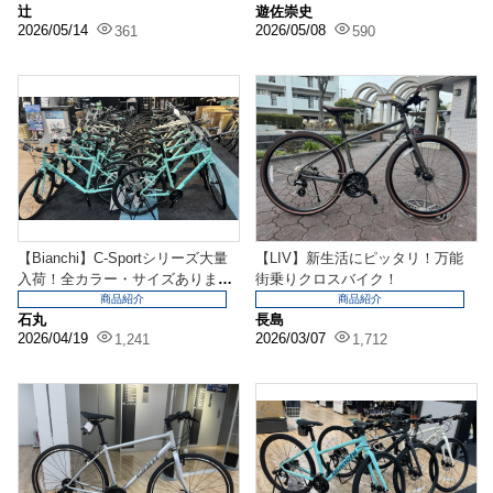
辻
遊佐崇史
2026/05/14
2026/05/08
361
590
【Bianchi】C-Sportシリーズ大量
【LIV】新生活にピッタリ！万能
入荷！全カラー・サイズありま
街乗りクロスバイク！
す！
商品紹介
商品紹介
石丸
長島
2026/04/19
2026/03/07
1,241
1,712