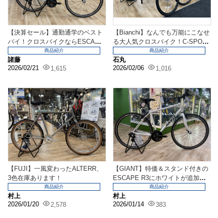
【決算セール】通勤通学のベスト
【Bianchi】なんでも万能にこなせ
バイ！クロスバイクならESCAPE
る大人気クロスバイク！C-SPOR
R3がおすすめ...
T2の在...
商品紹介
商品紹介
諸藤
石丸
2026/02/21
2026/02/06
1,615
1,016
【FUJI】一風変わったALTERR、
【GIANT】特価＆スタンド付きの
3色在庫あります！
ESCAPE R3にホワイトが追加入
荷！
商品紹介
商品紹介
村上
村上
2026/01/20
2026/01/14
2,578
383