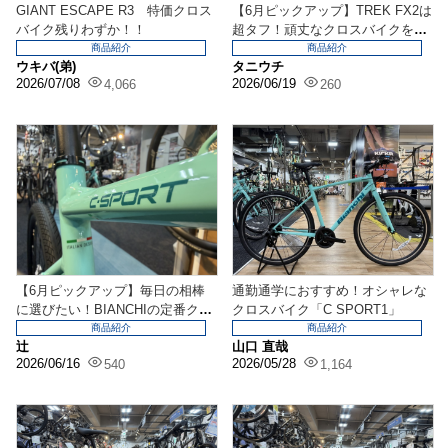
GIANT ESCAPE R3 特価クロス
【6月ピックアップ】TREK FX2は
バイク残りわずか！！
超タフ！頑丈なクロスバイクをお
求めならコレ...
商品紹介
商品紹介
ウキバ(弟)
タニウチ
2026/07/08
2026/06/19
4,066
260
【6月ピックアップ】毎日の相棒
通勤通学におすすめ！オシャレな
に選びたい！BIANCHIの定番クロ
クロスバイク「C SPORT1」
スバイク「C・...
商品紹介
商品紹介
辻
山口 直哉
2026/06/16
2026/05/28
540
1,164