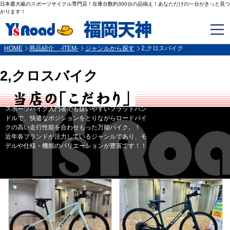
日本最大級のスポーツサイクル専門店！在庫台数約300台の品揃え！あなただけの一台がきっと見つ
かります！
HOME
商品紹介 -ITEM-
ジャンルから探す
2,クロスバイク
2,クロスバイク
スポーツバイク入門者でも扱いやすいフラットハン
ドルで、快適なポジションをとりながらロードバイ
クの高い走行性能を合わせもった万能バイク。！
近年各ブランドが注力しているジャンルであり、モ
デルや仕様・機能のバリエーションが豊富です！！