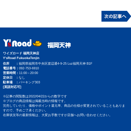
ワイズロード 福岡天神店
Y'sRoad FukuokaTenjin
住所
福岡県福岡市中央区渡辺通4-9-25 Luz福岡天神 B1F
電話番号
092-753-6910
営業時間
11:00～20:00
定休日
なし
駐車場
パーキング303
[英語対応可]
※記事の閲覧数は2022/04/22からの数字です
※ブログの商品情報は掲載当時の情報です。
完売していたり、価格やポイント還元率、商品の仕様が変更されていることもありま
すので、予めご了承ください。
在庫状況等の最新情報は、大変お手数ですが店舗へお問い合わせください。