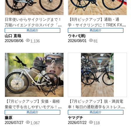
日常使いからサイクリングまで！
【8月ピックアップ】通勤・通
万能ハイエンドクロスバイク「TR
学・サイクリングに！TREK FX2
EK FX3」
が万能すぎるクロ...
商品紹介
商品紹介
山口 直哉
ウキバ(弟)
2026/08/06
2026/08/01
1,136
81
【7月ピックアップ】安価・最軽
【7月ピックアップ】脱・満員電
量級で手を出しやすいモデル！Kh
車！毎日の通勤通学をストレスフ
odaabloom...
リーに！タフで快適な...
商品紹介
商品紹介
藤原
ヤマグチ
2026/07/27
2026/07/22
1,067
118