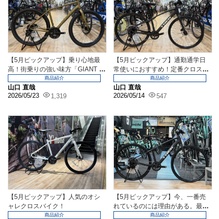
【5月ピックアップ】乗り心地最
【5月ピックアップ】通勤通学日
高！街乗りの強い味方「GIANT G
常使いにおすすめ！定番クロスバ
ravier ...
イク TREK FX...
商品紹介
商品紹介
山口 直哉
山口 直哉
2026/05/23
2026/05/14
1,319
547
【5月ピックアップ】人気のオシ
【5月ピックアップ】今、一番売
ャレクロスバイク！
れているのには理由がある。最新
コンポ「CUES」搭...
商品紹介
商品紹介