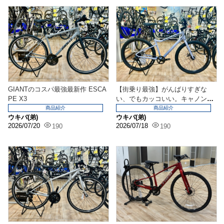
GIANTのコスパ最強最新作 ESCA
【街乗り最強】がんばりすぎな
PE X3
い、でもカッコいい。キャノンデ
ールの新感覚クロスバイ...
商品紹介
商品紹介
ウキバ(弟)
ウキバ(弟)
2026/07/20
2026/07/18
190
190