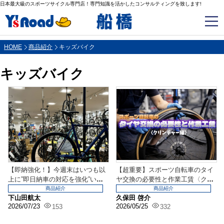
日本最大級のスポーツサイクル専門店！専門知識を活かしたコンサルティングを致します!
HOME
商品紹介
キッズバイク
キッズバイク
【即納強化！】今週末はいつも以
【超重要】スポーツ自転車のタイ
上に”即日納車の対応を強化”いた
ヤ交換の必要性と作業工賃〈クリ
します！
ンチャー編〉
商品紹介
商品紹介
下山田航太
久保田 啓介
2026/07/23
2026/05/25
153
332