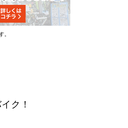
す。
。
バイク！