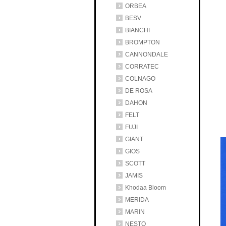
ORBEA
BESV
BIANCHI
BROMPTON
CANNONDALE
CORRATEC
COLNAGO
DE ROSA
DAHON
FELT
FUJI
GIANT
GIOS
SCOTT
JAMIS
Khodaa Bloom
MERIDA
MARIN
NESTO