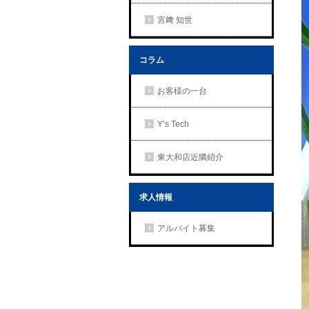
宮﨑 知世
コラム
お客様の一台
Y’s Tech
東大和店近隣紹介
求人情報
アルバイト募集