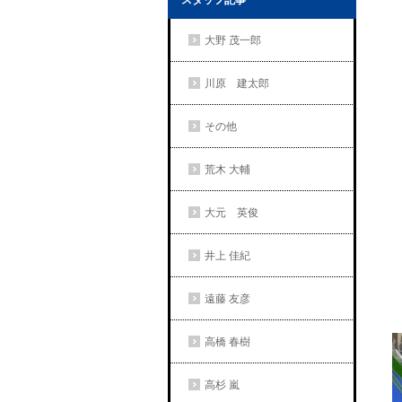
スタッフ記事
大野 茂一郎
川原 建太郎
その他
荒木 大輔
大元 英俊
井上 佳紀
遠藤 友彦
高橋 春樹
高杉 嵐