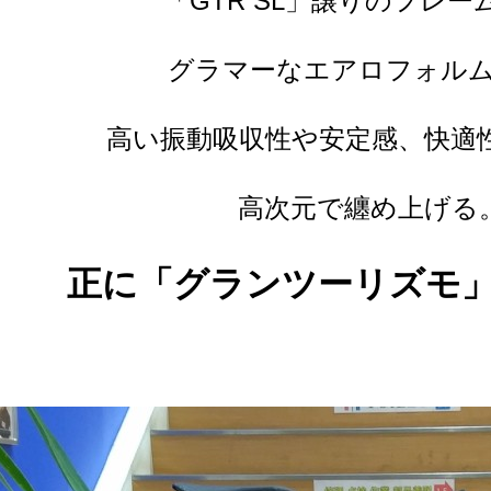
「GTR SL」譲りのフレー
グラマーなエアロフォル
高い振動吸収性や安定感、快適
高次元で纏め上げる
正に「グランツーリズモ