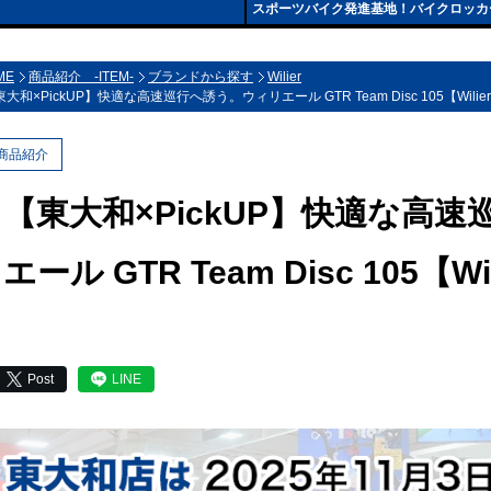
スポーツバイク発進基地！バイクロッカ
ME
商品紹介 -ITEM-
ブランドから探す
Wilier
大和×PickUP】快適な高速巡行へ誘う。ウィリエール GTR Team Disc 105【Wilie
商品紹介
【東大和×PickUP】快適な高
エール GTR Team Disc 105【Wi
Post
LINE