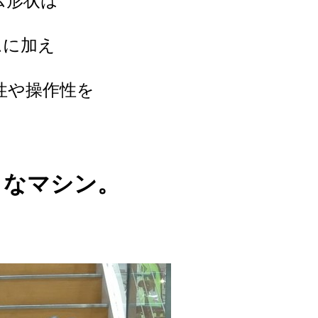
ム形状は
ムに加え
性や操作性を
。
」なマシン。