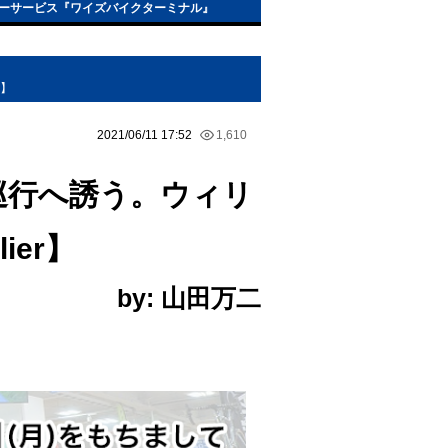
ーサービス『ワイズバイクターミナル』
r】
2021/06/11 17:52
1,610
速巡行へ誘う。ウィリ
lier】
by: 山田万二