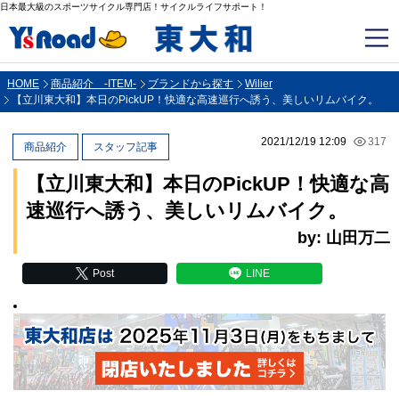
日本最大級のスポーツサイクル専門店！サイクルライフサポート！
HOME
商品紹介 -ITEM-
ブランドから探す
Wilier
【立川東大和】本日のPickUP！快適な高速巡行へ誘う、美しいリムバイク。
2021/12/19 12:09
317
商品紹介
スタッフ記事
【立川東大和】本日のPickUP！快適な高
速巡行へ誘う、美しいリムバイク。
by: 山田万二
Post
LINE