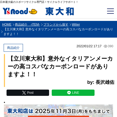
日本最大級のスポーツサイクル専門店！サイクルライフサポート！
HOME
商品紹介 -ITEM-
ブランドから探す
Wilier
【立川東大和】意外なイタリアンメーカーの高コスパなカーボンロードがあり
ますよ！！
2022/01/22 17:17
390
商品紹介
【立川東大和】意外なイタリアンメーカ
ーの高コスパなカーボンロードがあり
ますよ！！
by: 長沢雄佑
Post
LINE