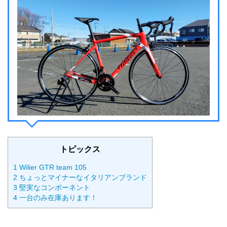
トピックス
1
Wilier GTR team 105
2
ちょっとマイナーなイタリアンブランド
3
堅実なコンポーネント
4
一台のみ在庫あります！