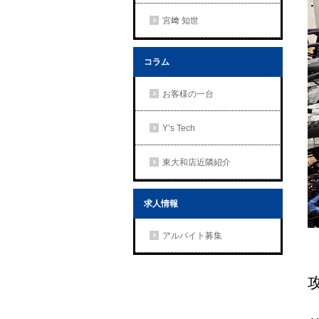
宮﨑 知世
コラム
お客様の一台
Y’s Tech
東大和店近隣紹介
求人情報
アルバイト募集