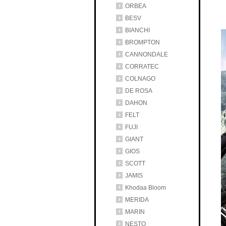
ORBEA
BESV
BIANCHI
BROMPTON
CANNONDALE
CORRATEC
COLNAGO
DE ROSA
DAHON
FELT
FUJI
GIANT
GIOS
SCOTT
JAMIS
Khodaa Bloom
MERIDA
MARIN
NESTO