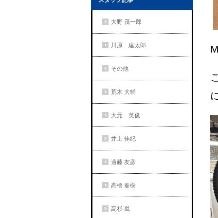
スタッフ記事
大野 茂一郎
川原 建太郎
M
その他
荒木 大輔
大元 英俊
井上 佳紀
遠藤 友彦
高橋 春樹
高杉 嵐