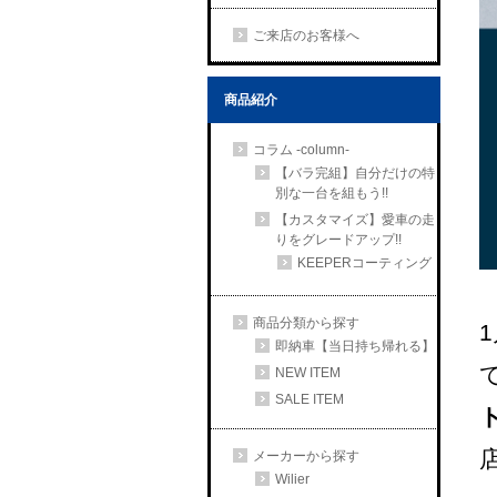
ご来店のお客様へ
商品紹介
コラム -column-
【バラ完組】自分だけの特
別な一台を組もう!!
【カスタマイズ】愛車の走
りをグレードアップ!!
KEEPERコーティング
商品分類から探す
即納車【当日持ち帰れる】
NEW ITEM
SALE ITEM
メーカーから探す
Wilier