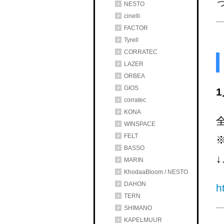
NESTO
cinelli
FACTOR
Tyrell
CORRATEC
LAZER
ORBEA
GIOS
1
corratec
KONA
WINSPACE
FELT
BASSO
MARIN
KhodaaBloom / NESTO
DAHON
h
TERN
SHIMANO
KAPELMUUR