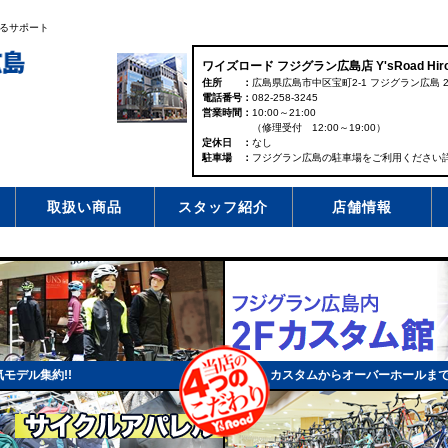
るサポート
ワイズロード フジグラン広島店 Y'sRoad Hiro
住所
広島県広島市中区宝町2-1 フジグラン広島 2
電話番号
082-258-3245
営業時間
10:00～21:00
（修理受付 12:00～19:00）
定休日
なし
駐車場
フジグラン広島の駐車場をご利用ください
取扱い商品
スタッフ紹介
店舗情報
モデル集約!!
カスタムからオーバーホールま