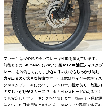
ブレーキ は安心感の高いブレーキ性能を備えています。
前後ともに
Shimano（シマノ）製 MT200 油圧ディスクブ
レーキ
を装備しており、
少ない手の力でもしっかり制動
力が出るのが大きな特徴
です。油圧式はワイヤー式ディス
クやリムブレーキに比べて
コントロール性が良く、制動力
の立ち上がりがスムーズ
で、雨の日やスピードのある下り
でも安定したブレーキングを発揮します。街乗り〜通勤通
学といった日常用途はもちろん、ややタフな路面でも安心