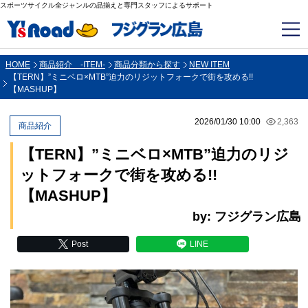
スポーツサイクル全ジャンルの品揃えと専門スタッフによるサポート
HOME
商品紹介 -ITEM-
商品分類から探す
NEW ITEM
【TERN】”ミニベロ×MTB”迫力のリジットフォークで街を攻める!!
【MASHUP】
2026/01/30 10:00
2,363
商品紹介
【TERN】”ミニベロ×MTB”迫力のリジ
ットフォークで街を攻める!!
【MASHUP】
by: フジグラン広島
Post
LINE