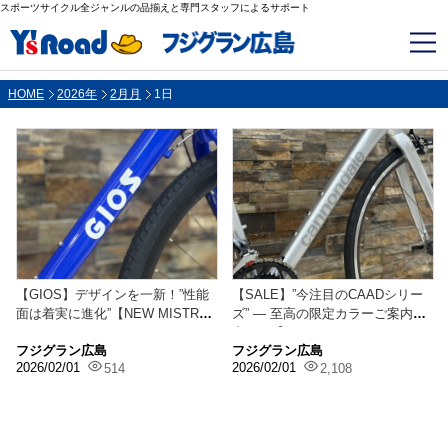
スポーツサイクル全ジャンルの品揃えと専門スタッフによるサポート
HOME
2026年
2月月
1日
【GIOS】デザインを一新！”性能
【SALE】”今注目のCAADシリー
面は着実に進化”【NEW MISTRAL
ズ” ― 至高の限定カラーご案内
DI...
中！！【CA...
フジグラン広島
フジグラン広島
2026/02/01
2026/02/01
514
2,108