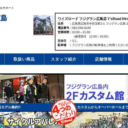
るサポート
ワイズロード フジグラン広島店 Y'sRoad Hiro
住所
広島県広島市中区宝町2-1 フジグラン広島 2
電話番号
082-258-3245
営業時間
10:00～21:00
（修理受付 12:00～19:00）
定休日
なし
駐車場
フジグラン広島の駐車場をご利用ください
取扱い商品
スタッフ紹介
店舗情報
モデル集約!!
カスタムからオーバーホールま