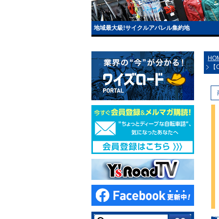
地域最大級!サイクルアパレル集約地
HO
【