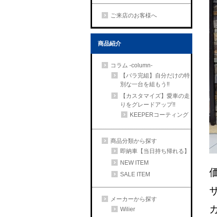
ご来店のお客様へ
商品紹介
コラム -column-
【バラ完組】自分だけの特
別な一台を組もう!!
【カスタマイズ】愛車の走
りをグレードアップ!!
KEEPERコーティング
商品分類から探す
即納車【当日持ち帰れる】
NEW ITEM
価
SALE ITEM
メーカーから探す
Wilier