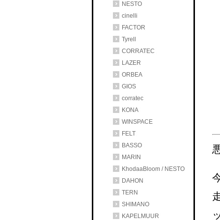
NESTO
cinelli
FACTOR
Tyrell
CORRATEC
LAZER
ORBEA
GIOS
corratec
KONA
WINSPACE
FELT
BASSO
MARIN
KhodaaBloom / NESTO
DAHON
TERN
SHIMANO
KAPELMUUR