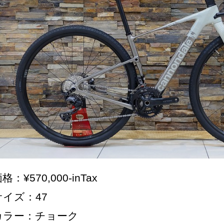
格：¥570,000-inTax
サイズ：47
カラー：チョーク