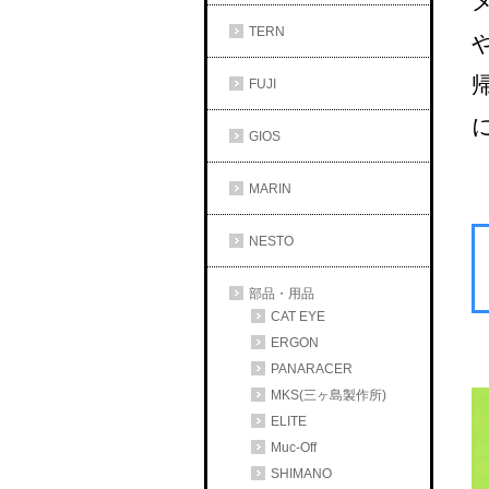
TERN
FUJI
GIOS
MARIN
NESTO
部品・用品
CAT EYE
ERGON
PANARACER
MKS(三ヶ島製作所)
ELITE
Muc-Off
SHIMANO