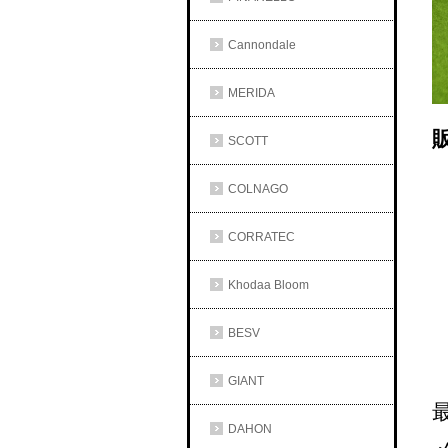
Cannondale
MERIDA
販
SCOTT
COLNAGO
CORRATEC
Khodaa Bloom
BESV
GIANT
DAHON