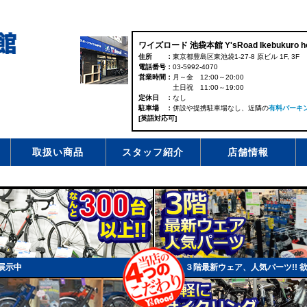
ワイズロード 池袋本館 Y'sRoad Ikebukuro h
住所
東京都豊島区東池袋1-27-8 原ビル 1F, 3F
電話番号
03-5992-4070
営業時間
月～金 12:00～20:00
土日祝 11:00～19:00
定休日
なし
駐車場
併設や提携駐車場なし、近隣の
有料パーキ
[英語対応可]
取扱い商品
スタッフ紹介
店舗情報
上展示中
３階最新ウェア、人気パーツ!! 