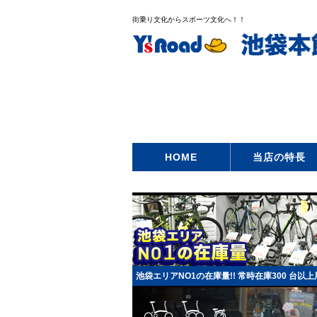
街乗り文化からスポーツ文化へ！！
HOME
当店の特長
池袋エリアNO1の在庫量!! 常時在庫300 台以