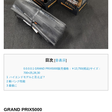
目次
[
非表示
]
0.0.0.0.1
GRAND PRIX5000販売価格：￥13,750(税込)サイズ：
700×25,28,30
1
ハイエンドモデルと言えば？
2
耐パンク性能
3
最後に
GRAND PRIX5000