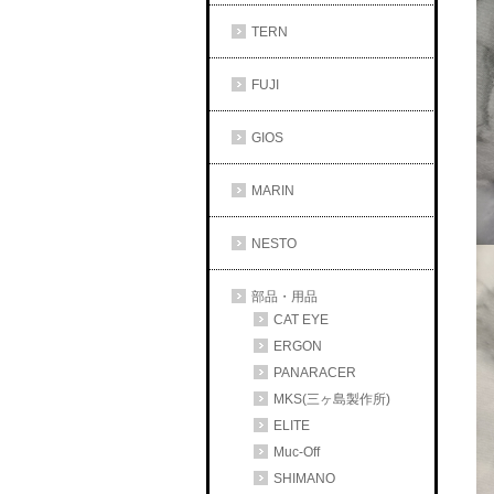
TERN
FUJI
GIOS
MARIN
NESTO
部品・用品
CAT EYE
ERGON
PANARACER
MKS(三ヶ島製作所)
ELITE
Muc-Off
SHIMANO