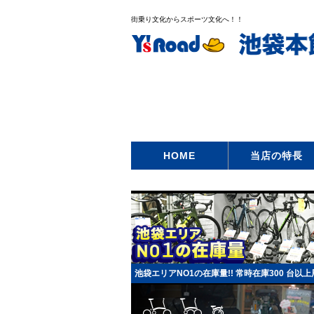
街乗り文化からスポーツ文化へ！！
HOME
当店の特長
池袋エリアNO1の在庫量!! 常時在庫300 台以