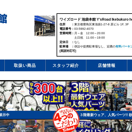
ワイズロード 池袋本館 Y'sRoad Ikebukuro h
住所
東京都豊島区東池袋1-27-8 原ビル 1F, 3F
電話番号
03-5992-4070
営業時間
月～金 12:00～20:00
土日祝 11:00～19:00
定休日
なし
駐車場
併設や提携駐車場なし、近隣の
有料パーキ
[英語対応可]
取扱い商品
スタッフ紹介
店舗情報
上展示中
３階最新ウェア、人気パーツ!! 