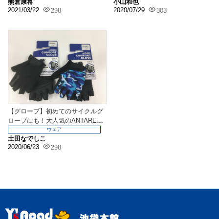
熊倉康将
小山和也
2021/03/22
2020/07/29
298
303
【グローブ】初めてのサイクルグ
ローブにも！大人気のANTARES
が再入荷!!通販...
ウェア
土田なでしこ
2020/06/23
298