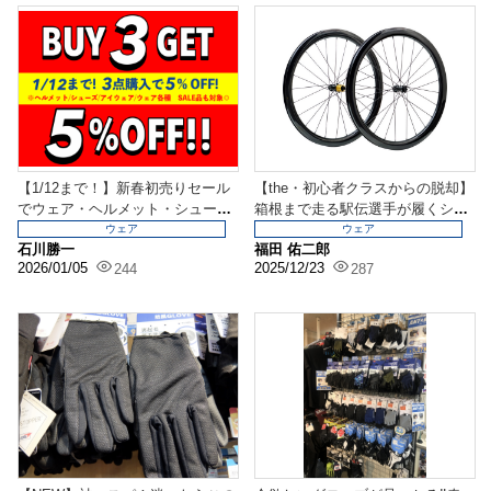
【1/12まで！】新春初売りセール
【the・初心者クラスからの脱却】
でウェア・ヘルメット・シューズ
箱根まで走る駅伝選手が履くシュ
などが超お買い得...
ーズへアップグレ...
ウェア
ウェア
石川勝一
福田 佑二郎
2026/01/05
2025/12/23
244
287