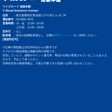
ワイズロード 池袋本館
Y'sRoad Ikebukuro honkan
住所
東京都豊島区東池袋1-27-8 原ビル 1F, 3F
電話番号
03-5992-4070
営業時間
月～金 12:00～20:00
土日祝 11:00～19:00
定休日
なし
駐車場
併設や提携駐車場なし、近隣の
有料パーキング
をご利用ください。
[英語対応可]
※記事の閲覧数は2022/04/22からの数字です
※ブログの商品情報は掲載当時の情報です。
完売していたり、価格やポイント還元率、商品の仕様が変更されていることもありま
すので、予めご了承ください。
在庫状況等の最新情報は、大変お手数ですが店舗へお問い合わせください。