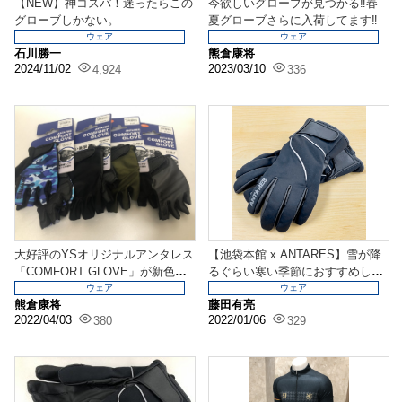
【NEW】神コスパ！迷ったらこの
今欲しいグローブが見つかる‼春
グローブしかない。
夏グローブさらに入荷してます‼
ウェア
ウェア
石川勝一
熊倉康将
2024/11/02
2023/03/10
4,924
336
大好評のYSオリジナルアンタレス
【池袋本館 x ANTARES】雪が降
「COMFORT GLOVE」が新色新
るぐらい寒い季節におすすめした
機能をひっ...
いグローブ!...
ウェア
ウェア
熊倉康将
藤田有亮
2022/04/03
2022/01/06
380
329