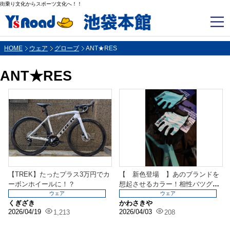
街乗り文化からスポーツ文化へ！！
HOME
ウェア
グローブ
ANT★RES
ANT★RES
【TREK】たったプラス3万円でカ
【 新色登場 】あのブランドを
ーボンホイールに！？
想起させるカラー！相性バツグン
です！
ウェア
ウェア
くぎざき
かわさきや
2026/04/19
2026/04/03
1,213
208