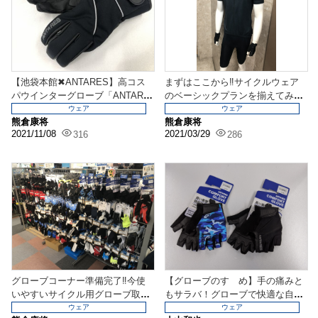
【池袋本館✖ANTARES】高コス
まずはここから‼サイクルウェア
パウインターグローブ「ANTARE
のベーシックプランを揃えてみま
S ウインタ...
した‼
ウェア
ウェア
熊倉康将
熊倉康将
2021/11/08
2021/03/29
316
286
グローブコーナー準備完了‼今使
【グローブのすゝめ】手の痛みと
いやすいサイクル用グローブ取り
もサラバ！グローブで快適な自転
揃えています‼
車ライフに！
ウェア
ウェア