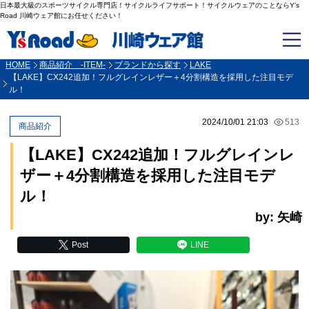
日本最大級のスポーツサイクル専門店！サイクルライフサポート！サイクルウェアのことならY's
Road 川崎ウェア館にお任せください！
HOME
商品紹介 -ITEM-
ブランドから探す
LAKE
【LAKE】CX242追加！フルグレインレザー＋4分割構造を採用した注目モデ
ル！
2024/10/01 21:03
513
商品紹介
【LAKE】CX242追加！フルグレインレ
ザー＋4分割構造を採用した注目モデ
ル！
by: 矢崎
Post
LINE