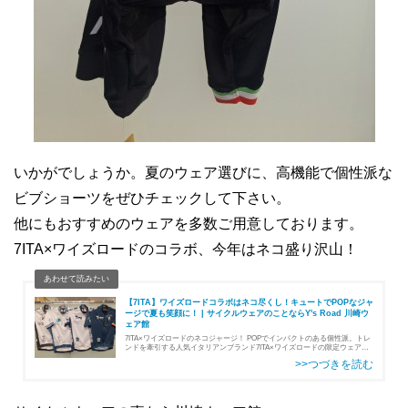
いかがでしょうか。夏のウェア選びに、高機能で個性派な
ビブショーツをぜひチェックして下さい。
他にもおすすめのウェアを多数ご用意しております。
7ITA×ワイズロードのコラボ、今年はネコ盛り沢山！
【7ITA】ワイズロードコラボはネコ尽くし！キュートでPOPなジャ
ージで夏も笑顔に！ | サイクルウェアのことならY's Road 川崎ウ
ェア館
7ITA×ワイズロードのネコジャージ！ POPでインパクトのある個性派。トレ
ンドを牽引する人気イタリアンブランド7ITA×ワイズロードの限定ウェアが
今年も登場中！人気の「ネコ」2デザインです。DOPOCATJERSEY13,750…