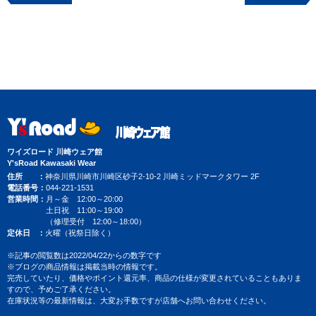
ワイズロード 川崎ウェア館
Y'sRoad Kawasaki Wear
住所
神奈川県川崎市川崎区砂子2-10-2 川崎ミッドマークタワー 2F
電話番号
044-221-1531
営業時間
月～金 12:00～20:00
土日祝 11:00～19:00
（修理受付 12:00～18:00）
定休日
火曜（祝祭日除く）
※記事の閲覧数は2022/04/22からの数字です
※ブログの商品情報は掲載当時の情報です。
完売していたり、価格やポイント還元率、商品の仕様が変更されていることもありま
すので、予めご了承ください。
在庫状況等の最新情報は、大変お手数ですが店舗へお問い合わせください。