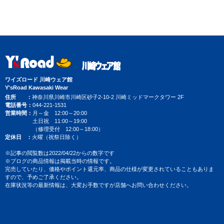
ワイズロード 川崎ウェア館
Y'sRoad Kawasaki Wear
住所
神奈川県川崎市川崎区砂子2-10-2 川崎ミッドマークタワー 2F
電話番号
044-221-1531
営業時間
月～金 12:00～20:00
土日祝 11:00～19:00
（修理受付 12:00～18:00）
定休日
火曜（祝祭日除く）
※記事の閲覧数は2022/04/22からの数字です
※ブログの商品情報は掲載当時の情報です。
完売していたり、価格やポイント還元率、商品の仕様が変更されていることもありま
すので、予めご了承ください。
在庫状況等の最新情報は、大変お手数ですが店舗へお問い合わせください。