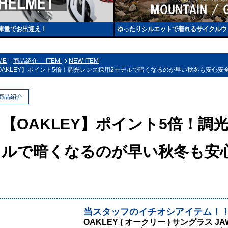
庫量でお出迎え！
ゆったりシルエットで着れるサイクルウ
ME
商品紹介 -ITEM-
NEW ITEM
OAKLEY】ポイント5倍！調光レンズ採用2モデルで暗くなるのが早い秋冬も安心安
商品紹介
【OAKLEY】ポイント5倍！調
ルで暗くなるのが早い秋冬も安
当スタッフのイチオシアイテム！
OAKLEY ( オークリー ) サングラス J