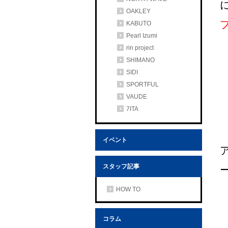
OAKLEY
KABUTO
Pearl Izumi
rin project
SHIMANO
SIDI
SPORTFUL
VAUDE
7ITA
イベント
スタッフ記事
HOW TO
コラム