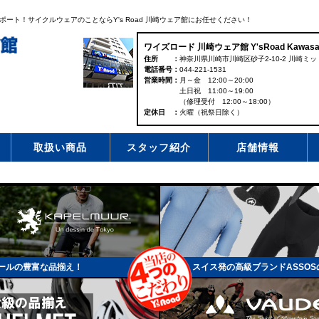
ト！サイクルウェアのことならY's Road 川崎ウェア館にお任せください！
ワイズロード 川崎ウェア館 Y'sRoad Kawasak
住所
神奈川県川崎市川崎区砂子2-10-2 川崎ミッ
電話番号
044-221-1531
営業時間
月～金 12:00～20:00
土日祝 11:00～19:00
（修理受付 12:00～18:00）
定休日
火曜（祝祭日除く）
取扱い商品
スタッフ紹介
店舗情報
ールの豊富な品揃え！
スイス発の高級ブランドASSO