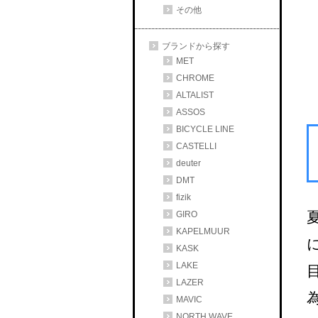
その他
ブランドから探す
MET
CHROME
ALTALIST
ASSOS
BICYCLE LINE
CASTELLI
deuter
DMT
fizik
GIRO
KAPELMUUR
KASK
LAKE
LAZER
MAVIC
NORTH WAVE