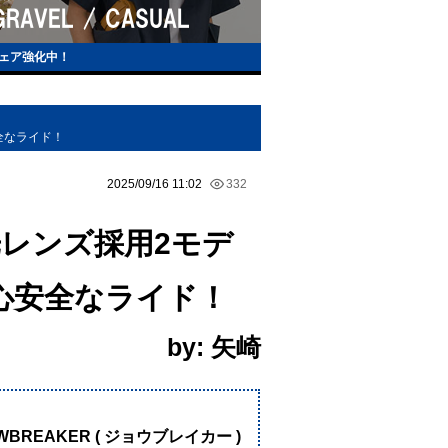
ェア強化中！
全なライド！
2025/09/16 11:02
332
光レンズ採用2モデ
心安全なライド！
by: 矢崎
！
AWBREAKER ( ジョウブレイカー )