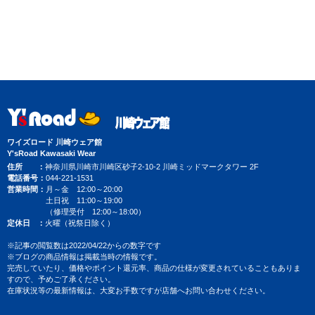
ワイズロード 川崎ウェア館
Y'sRoad Kawasaki Wear
住所
神奈川県川崎市川崎区砂子2-10-2 川崎ミッドマークタワー 2F
電話番号
044-221-1531
営業時間
月～金 12:00～20:00
土日祝 11:00～19:00
（修理受付 12:00～18:00）
定休日
火曜（祝祭日除く）
※記事の閲覧数は2022/04/22からの数字です
※ブログの商品情報は掲載当時の情報です。
完売していたり、価格やポイント還元率、商品の仕様が変更されていることもありま
すので、予めご了承ください。
在庫状況等の最新情報は、大変お手数ですが店舗へお問い合わせください。