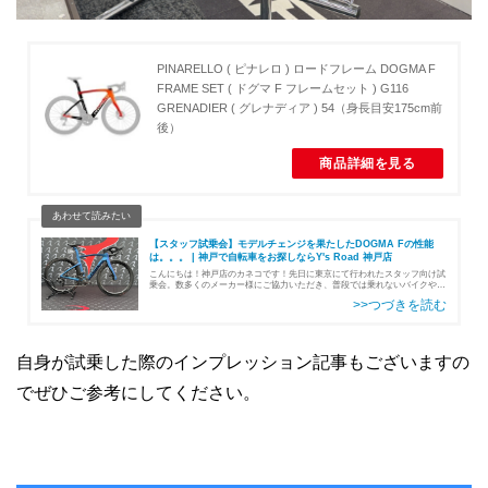
PINARELLO ( ピナレロ ) ロードフレーム DOGMA F
FRAME SET ( ドグマ F フレームセット ) G116
GRENADIER ( グレナディア ) 54（身長目安175cm前
後）
商品詳細を見る
【スタッフ試乗会】モデルチェンジを果たしたDOGMA Fの性能
は。。。 | 神戸で自転車をお探しならY's Road 神戸店
こんにちは！神戸店のカネコです！先日に東京にて行われたスタッフ向け試
乗会。数多くのメーカー様にご協力いただき、普段では乗れないバイクや出
来立てホヤホヤなバイクなど、様々な自転車の試乗をさせていただきまし
た。ご協力いただきました各メーカ…
自身が試乗した際のインプレッション記事もございますの
でぜひご参考にしてください。