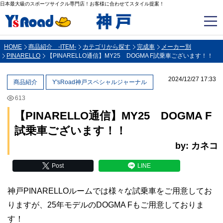
日本最大級のスポーツサイクル専門店！お客様に合わせてスタイル提案！
HOME
商品紹介 -ITEM-
カテゴリから探す
完成車
メーカー別
PINARELLO
【PINARELLO通信】MY25 DOGMA F試乗車ございます！！
2024/12/27 17:33
商品紹介
Y'sRoad神戸スペシャルジャーナル
613
【PINARELLO通信】MY25 DOGMA F
試乗車ございます！！
by: カネコ
Post
LINE
神戸PINARELLOルームでは様々な試乗車をご用意してお
りますが、25年モデルのDOGMA Fもご用意しておりま
す！