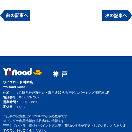
ワイズロード 神戸店
Y'sRoad Kobe
住所
兵庫県神戸市中央区海岸通10番地 デビスパーキング海岸通 1F
電話番号
078-333-7037
営業時間
11:00～19:00
定休日
なし
※記事の閲覧数は2022/04/22からの数字です
※ブログの商品情報は掲載当時の情報です。
完売していたり、価格やポイント還元率、商品の仕様が変更されていることもありま
すので、予めご了承ください。