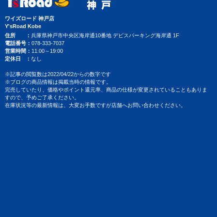
ワイズロード 神戸店
Y'sRoad Kobe
住所
兵庫県神戸市中央区海岸通10番地 デビスパーキング海岸通 1F
電話番号
078-333-7037
営業時間
11:00～19:00
定休日
なし
※記事の閲覧数は2022/04/22からの数字です
※ブログの商品情報は掲載当時の情報です。
完売していたり、価格やポイント還元率、商品の仕様が変更されていることもありま
すので、予めご了承ください。
在庫状況等の最新情報は、大変お手数ですが店舗へお問い合わせください。