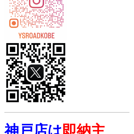
神戸店は
即納主