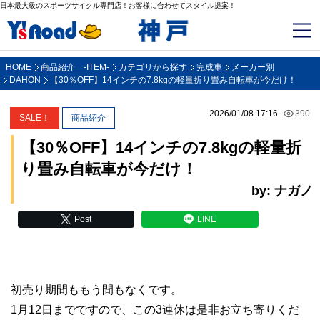
日本最大級のスポーツサイクル専門店！お客様に合わせてスタイル提案！
HOME
商品紹介 -ITEM-
カテゴリから探す
完成車
メーカー別
DAHON
【30％OFF】14インチの7.8kgの軽量折り畳み自転車が今だけ！
2026/01/08 17:16
390
SALE！
商品紹介
【30％OFF】14インチの7.8kgの軽量折
り畳み自転車が今だけ！
by: ナガノ
Post
LINE
初売り期間ももう間もなくです。
1月12日までですので、この3連休は是非お立ち寄りくだ