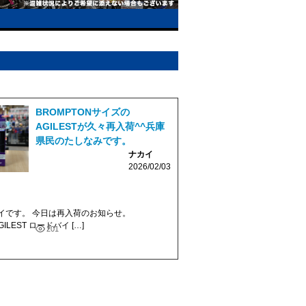
BROMPTONサイズの
AGILESTが久々再入荷^^兵庫
県民のたしなみです。
ナカイ
2026/02/03
イです。 今日は再入荷のお知らせ。
GILEST ロードバイ […]
201