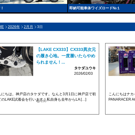
す！
即納可能車体ワイズロード№１
ME
2026年
2月月
3日
【LAKE CX333】CX333異次元
の履き心地。一度履いたらやめ
られません！...
タケダユウキ
2026/02/03
んにちは。神戸店のタケダです。なんと3月1日に神戸店で初
こんにちはナカ
てのLAKE試着会を行います！私自身も去年からLA […]
PANARACER A
290