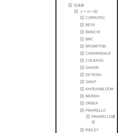
完成車
メーカー別
CORRATEC
BESV
BIANCHI
BMC
BROMPTON
CANONNDALE
COLNAGO
DAHON
DE ROSA
GIANT
KHODAABLOOM
MERIDA
ORBEA
PINARELLO
PINARELLO通
信
RIDLEY