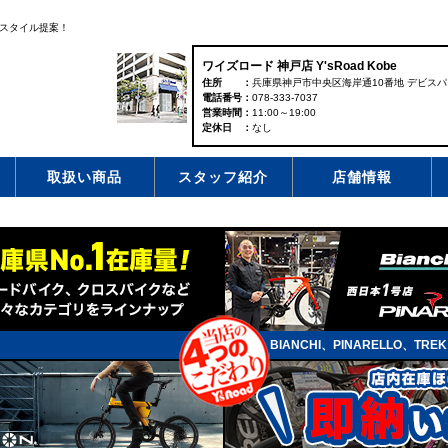
スタイル提案！
ワイズロード 神戸店 Y'sRoad Kobe
住所
兵庫県神戸市中央区海岸通10番地 デビスパ
電話番号
078-333-7037
営業時間
11:00～19:00
定休日
なし
取扱い商品
スタッフ紹介
店舗情報
BIANCHI、PINARELLO、TR