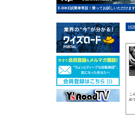
E-BIKE試乗車常設！乗ってお試しいただけま
HO
こ
め