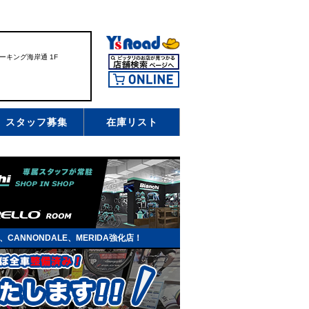
ーキング海岸通 1F
スタッフ募集
在庫リスト
EK、CANNONDALE、MERIDA強化店！