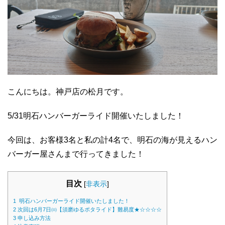
こんにちは。神戸店の松月です。
5/31明石ハンバーガーライド開催いたしました！
今回は、お客様3名と私の計4名で、明石の海が見えるハン
バーガー屋さんまで行ってきました！
目次
[
非表示
]
1
明石ハンバーガーライド開催いたしました！
2
次回は6月7日㈰【須磨ゆるポタライド】難易度★☆☆☆☆
3
申し込み方法