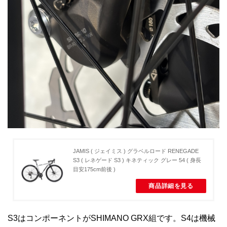
JAMIS ( ジェイミス ) グラベルロード RENEGADE
S3 ( レネゲード S3 ) キネティック グレー 54 ( 身長
目安175cm前後 )
商品詳細を見る
S3はコンポーネントがSHIMANO GRX組です。S4は機械