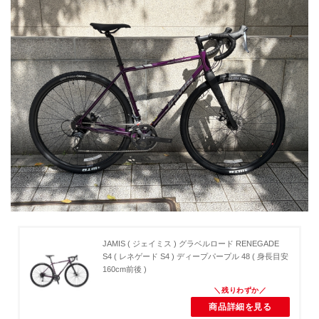
JAMIS ( ジェイミス ) グラベルロード RENEGADE
S4 ( レネゲード S4 ) ディープパープル 48 ( 身長目安
160cm前後 )
商品詳細を見る