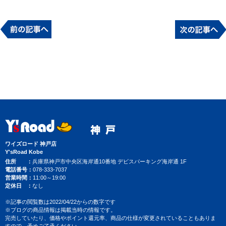
ワイズロード 神戸店
Y'sRoad Kobe
住所
兵庫県神戸市中央区海岸通10番地 デビスパーキング海岸通 1F
電話番号
078-333-7037
営業時間
11:00～19:00
定休日
なし
※記事の閲覧数は2022/04/22からの数字です
※ブログの商品情報は掲載当時の情報です。
完売していたり、価格やポイント還元率、商品の仕様が変更されていることもありま
すので、予めご了承ください。