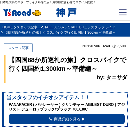
日本最大級のスポーツサイクル専門店！お客様に合わせてスタイル提案！
HOME
スタッフ記事 -STAFF BLOG-
STAFF BIKE
スタッフライド
【四国88か所巡礼の旅】クロスバイクで行く四国約1,300km～準備編～
2026/07/06 16:40
7,508
スタッフ記事
【四国88か所巡礼の旅】クロスバイクで
行く四国約1,300km～準備編～
by: タニサダ
当スタッフのイチオシアイテム！！
PANARACER ( パナレーサー ) クリンチャー AGILEST DURO ( アジ
リスト デューロ ) ブラック/ブラック 700X30C
商品詳細を見る ▶︎