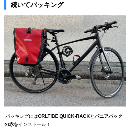
続いてパッキング
パッキングには
ORLTIBE QUICK-RACK
と
パニアバック
の赤
をインストール！