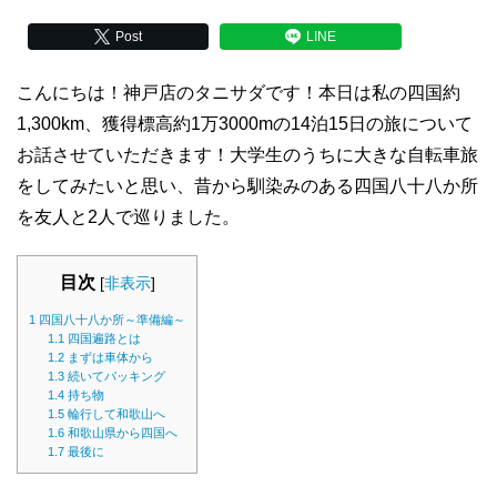
Post
LINE
こんにちは！神戸店のタニサダです！本日は私の四国約
1,300km、獲得標高約1万3000mの14泊15日の旅について
お話させていただきます！大学生のうちに大きな自転車旅
をしてみたいと思い、昔から馴染みのある四国八十八か所
を友人と2人で巡りました。
目次
[
非表示
]
1
四国八十八か所～準備編～
1.1
四国遍路とは
1.2
まずは車体から
1.3
続いてパッキング
1.4
持ち物
1.5
輪行して和歌山へ
1.6
和歌山県から四国へ
1.7
最後に