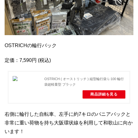
OSTRICHの輪行バック
定価：7,590円
(税込)
OSTRICH ( オーストリッチ ) 縦型輪行袋 L-100 輪行
袋超軽量型 ブラック
商品詳細を見る
右側に輪行した自転車、左手に約7キロのパニアバックと
非常に重い荷物を持ち大阪環状線を利用して和歌山に向か
います！