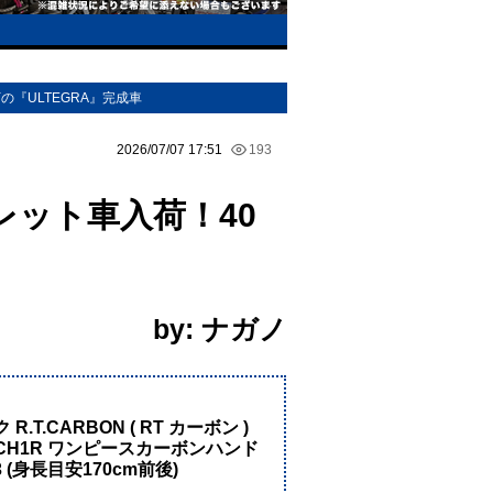
『ULTEGRA』完成車
2026/07/07 17:51
193
ット車入荷！40
by: ナガノ
！
R.T.CARBON ( RT カーボン )
 + ITM CH1R ワンピースカーボンハンド
(身長目安170cm前後)