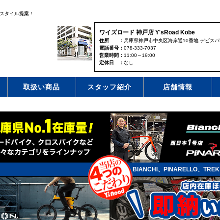
スタイル提案！
ワイズロード 神戸店 Y'sRoad Kobe
住所
兵庫県神戸市中央区海岸通10番地 デビスパ
電話番号
078-333-7037
営業時間
11:00～19:00
定休日
なし
取扱い商品
スタッフ紹介
店舗情報
BIANCHI、PINARELLO、TR