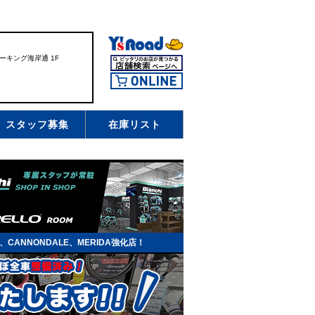
ーキング海岸通 1F
スタッフ募集
在庫リスト
EK、CANNONDALE、MERIDA強化店！