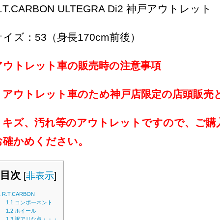
.T.CARBON ULTEGRA Di2 神戸アウトレット
サイズ：53（身長170cm前後）
アウトレット車の販売時の注意事項
・アウトレット車のため神戸店限定の店頭販売
・キズ、汚れ等のアウトレットですので、ご購
お確かめください。
目次
[
非表示
]
1
R.T.CARBON
1.1
コンポーネント
1.2
ホイール
1.3
訳アリな点・・・