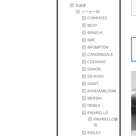
完成車
メーカー別
CORRATEC
BESV
BIANCHI
BMC
BROMPTON
CANONNDALE
COLNAGO
DAHON
DE ROSA
GIANT
KHODAABLOOM
MERIDA
ORBEA
PINARELLO
PINARELLO通
信
RIDLEY