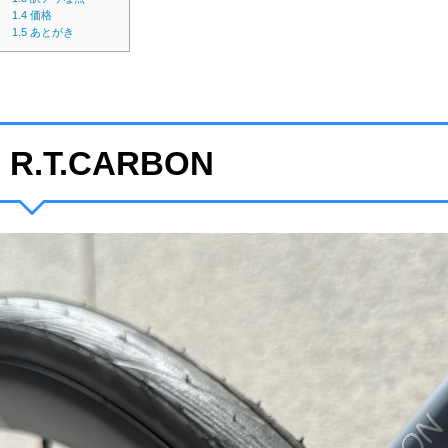
1.4
価格
1.5
あとがき
R.T.CARBON