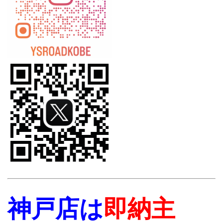
神戸店は
即納主