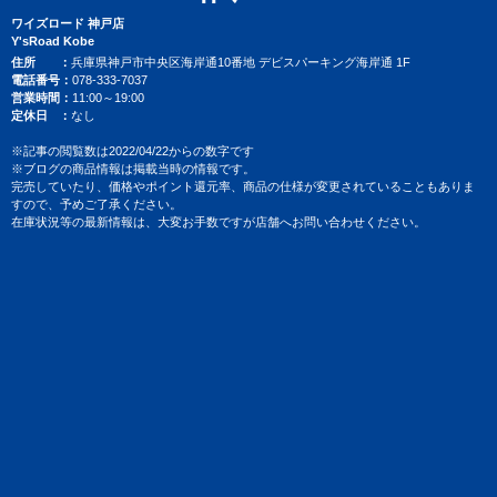
ワイズロード 神戸店
Y'sRoad Kobe
住所
兵庫県神戸市中央区海岸通10番地 デビスパーキング海岸通 1F
電話番号
078-333-7037
営業時間
11:00～19:00
定休日
なし
※記事の閲覧数は2022/04/22からの数字です
※ブログの商品情報は掲載当時の情報です。
完売していたり、価格やポイント還元率、商品の仕様が変更されていることもありま
すので、予めご了承ください。
在庫状況等の最新情報は、大変お手数ですが店舗へお問い合わせください。