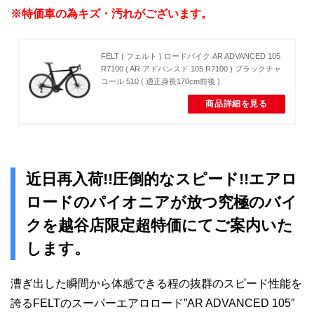
※特価車の為キズ・汚れがございます。
FELT ( フェルト ) ロードバイク AR ADVANCED 105
R7100 ( AR アドバンスド 105 R7100 ) ブラックチャ
コール 510 ( 適正身長170cm前後 )
商品詳細を見る
近日再入荷!!圧倒的なスピード!!エアロ
ロードのパイオニアが放つ究極のバイ
クを越谷店限定超特価にてご案内いた
します。
漕ぎ出した瞬間から体感できる程の抜群のスピード性能を
誇るFELTのスーパーエアロロード”AR ADVANCED 105″