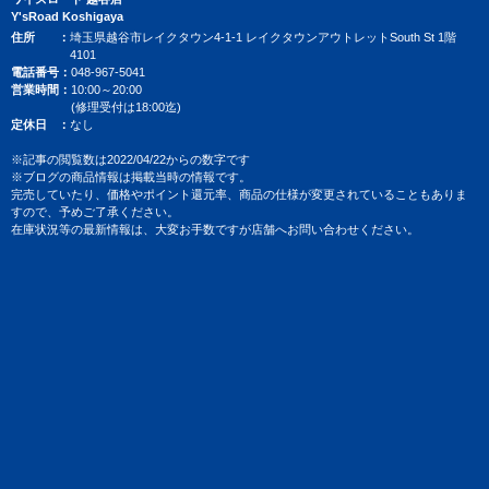
Y'sRoad Koshigaya
住所
埼玉県越谷市レイクタウン4-1-1 レイクタウンアウトレットSouth St 1階
4101
電話番号
048-967-5041
営業時間
10:00～20:00
(修理受付は18:00迄)
定休日
なし
※記事の閲覧数は2022/04/22からの数字です
※ブログの商品情報は掲載当時の情報です。
完売していたり、価格やポイント還元率、商品の仕様が変更されていることもありま
すので、予めご了承ください。
在庫状況等の最新情報は、大変お手数ですが店舗へお問い合わせください。