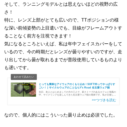
そして、ランニングモデルとは思えないほどの視野の広
さ！
特に、レンズ上部がとても広いので、TTポジションの様
な深い前傾姿勢の上目遣いでも、目線がフレームアウトす
ることなく前方を注視できます！
気になるところといえば、私は年中フェイスカバーをして
いるので、今の時期だとレンズが曇りやすいのですが、走
り出してから曇が取れるまでが普段使用しているものより
も遅いです。
とっても簡単なアイウェアのくもり止め！SOFT99ってやっぱりす
ごい！ | サイクルウェアのことならY's Road 名古屋ウェア館
先日、友人とはじめましての方の三人で、薪ストーブのあるカフェに強風の
中、サイクリングを楽しんできた名古屋ウェア館の尾林です。私が主催した
グループライドなので、終始先頭固定で牽き続けましたが、所々のスプリン
トポイントでは友人にちぎられてしまい…
なので、個人的にはこういった曇り止めは必須でした。