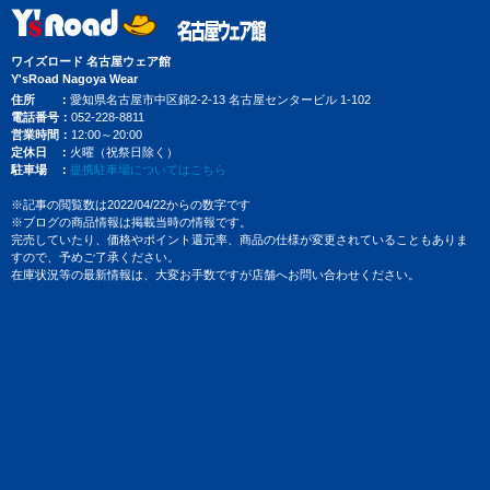
ワイズロード 名古屋ウェア館
Y'sRoad Nagoya Wear
住所
愛知県名古屋市中区錦2-2-13 名古屋センタービル 1-102
電話番号
052-228-8811
営業時間
12:00～20:00
定休日
火曜（祝祭日除く）
駐車場
提携駐車場についてはこちら
※記事の閲覧数は2022/04/22からの数字です
※ブログの商品情報は掲載当時の情報です。
完売していたり、価格やポイント還元率、商品の仕様が変更されていることもありま
すので、予めご了承ください。
在庫状況等の最新情報は、大変お手数ですが店舗へお問い合わせください。