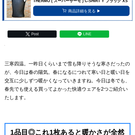
THERMO ( スーパーサーモ ) C-SHIRT Y ブラック XS
商品詳細を見る ▶︎
Post
LINE
三寒四温。一昨日くらいまで雪も降りそうな寒さだったの
が、今日は春の陽気。春になるにつれて寒い日と暖い日を
交互に少しずつ暖かくなっていきますね。今日は冬でも、
春先でも使える買ってよかった快適ウェアを2つご紹介い
たします。
1品目◎これ1枚あると暖かさが全然