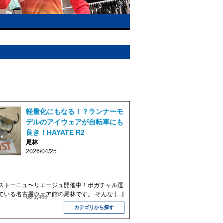
軽量化にもなる！？ランナーモ
デルのアイウェアが自転車にも
良き！HAYATE R2
尾林
2026/04/25
ストーニュ〜リエージュ開催中！ポガチャル選
いる名古屋ウェア館の尾林です。 そんな […]
1,468
カテゴリから探す