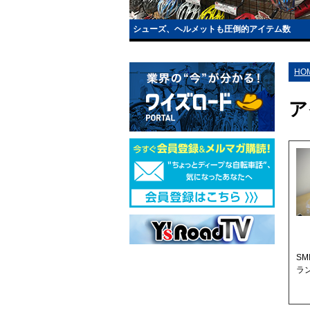
シューズ、ヘルメットも圧倒的アイテム数
HO
ア
S
ラ