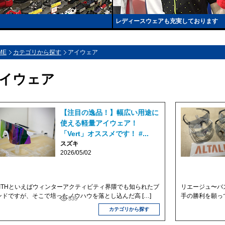
レディースウェアも充実しております
ME
カテゴリから探す
アイウェア
イウェア
【注目の逸品！】幅広い用途に
使える軽量アイウェア！
「Vert」オススメです！ #...
スズキ
2026/05/02
MITHといえばウィンターアクティビティ界隈でも知られたブ
リエージュ〜バ
ンドですが、そこで培ったノウハウを落とし込んだ高 […]
手の勝利を願って
535
カテゴリから探す