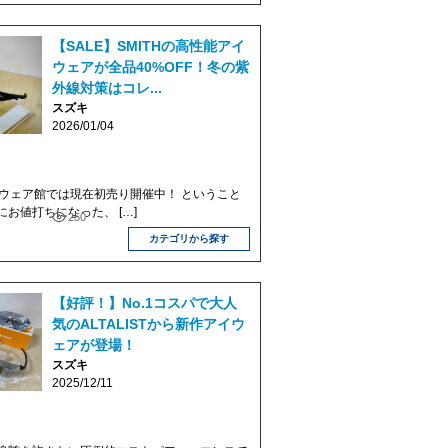
【SALE】SMITHの高性能アイ
ウェアが全品40%OFF！冬の紫
外線対策はコレ...
スズキ
2026/01/04
名古屋ウェア館では現在初売り開催中！ ということ
お値打ちになった、 […]
250
カテゴリから探す
【好評！】No.1コスパで大人
気のALTALISTから新作アイウ
ェアが登場！
スズキ
2025/12/11