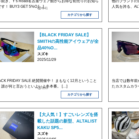
き続き、Y’s Road名古屋ウェア館からお得な初売りのお知ら
他のブランドの
す！ BUY3 GET 5%O […]
人気を誇る、ALT
641
カテゴリから探す
【BLACK FRIDAY SALE】
SMITHの高性能アイウェアが全
品40%O...
スズキ
2025/11/29
ACK FRIDAY SALE 絶賛開催中！ まもなく12月ということ
当店では数年前
、誰が何と言おうといよいよ冬本番。 […]
たカスタムカラーの
299
カテゴリから探す
【大人気！】すごいレンズを搭
載した話題の新型、ALTALIST
KAKU SP5...
スズキ