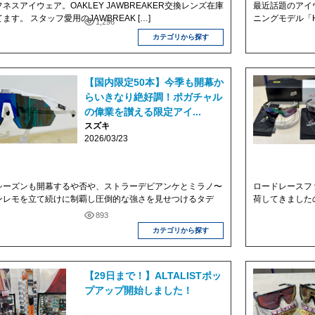
ネスアイウェア。OAKLEY JAWBREAKER交換レンズ在庫
最近話題のアイウ
ます。 スタッフ愛用のJAWBREAK […]
ニングモデル「HA
1,296
カテゴリから探す
【国内限定50本】今季も開幕か
らいきなり絶好調！ポガチャル
の偉業を讃える限定アイ...
スズキ
2026/03/23
シーズンも開幕するや否や、ストラーデビアンケとミラノ〜
ロードレースフ
ンレモを立て続けに制覇し圧倒的な強さを見せつけるタデ
荷してきましたの
893
カテゴリから探す
【29日まで！】ALTALISTポッ
プアップ開始しました！