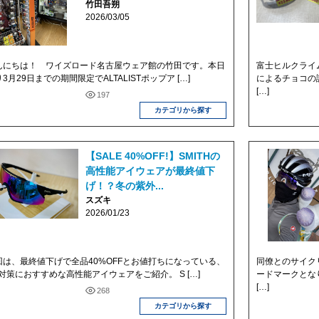
竹田吾朔
2026/03/05
んにちは！ ワイズロード名古屋ウェア館の竹田です。本日
富士ヒルクライ
3月29日までの期間限定でALTALISTポップア […]
によるチョコの
[…]
197
カテゴリから探す
【SALE 40%OFF!】SMITHの
高性能アイウェアが最終値下
げ！？冬の紫外...
スズキ
2026/01/23
回は、最終値下げで全品40%OFFとお値打ちになっている、
同僚とのサイク
V対策におすすめな高性能アイウェアをご紹介。 S […]
ードマークとな
[…]
268
カテゴリから探す