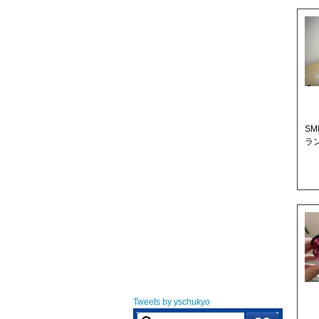
S
ラ
Tweets by yschukyo