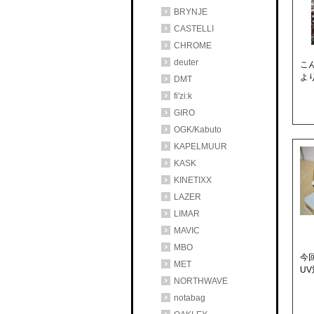
BRYNJE
CASTELLI
CHROME
deuter
こ
より
DMT
fi'zi:k
GIRO
OGK/Kabuto
KAPELMUUR
KASK
KINETIXX
LAZER
LIMAR
MAVIC
MBO
今
MET
U
NORTHWAVE
notabag