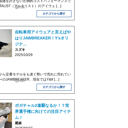
追随を許さない圧倒的コストパフォーマンスで
ALIST（アルタリスト）のアイウェ […]
734
カテゴリから探す
自転車用アイウェアと言えばや
はりJAWBREAKER！Y’sオリ
ジナ...
スズキ
2025/10/29
から定番モデルをも凌ぐ勢いで売れに売れてい
JAWBREAKER、現在ではY&# […]
454
カテゴリから探す
ポガチャル2連覇なるか！？世
界選手権に向けての注目アイテ
ム！
尾林