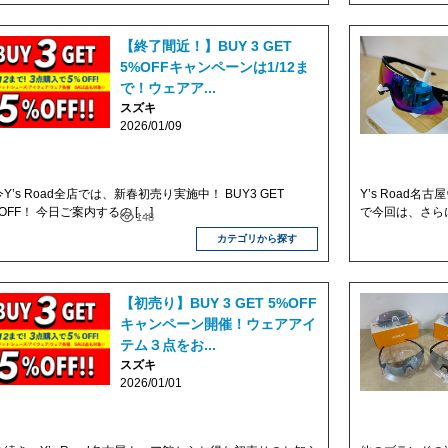
【終了間近！】BUY 3 GET
5%OFFキャンペーンは1/12ま
で！ウェアア...
スズキ
2026/01/09
Y’s Road全店では、新春初売り実施中！ BUY3 GET
Y’s Road
OFF！ 今日ご案内するの […]
で今回は、さらに
148
カテゴリから探す
【初売り】BUY 3 GET 5%OFF
キャンペーン開催！ウェアアイ
テム３点をお...
スズキ
2026/01/01