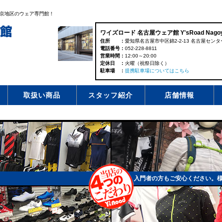
京地区のウェア専門館！
ワイズロード 名古屋ウェア館 Y'sRoad Nagoy
住所
愛知県名古屋市中区錦2-2-13 名古屋センター
電話番号
052-228-8811
営業時間
12:00～20:00
定休日
火曜（祝祭日除く）
駐車場
提携駐車場についてはこちら
取扱い商品
スタッフ紹介
店舗情報
入門者の方もご安心ください。