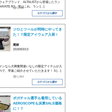
ェアブランド、ALTALISTから登場したラン
YATE R2」実はこれ、ラン […]
1,958
カテゴリから探す
ジロとツールが同時にやってき
た！？限定アイウェア入荷！
尾林
2026/03/13
ァンなら大興奮間違いなしの限定アイテムが入
で、早速ご紹介させていただきます！ S […]
1,964
カテゴリから探す
ポガチャル選手も着用している
AEROSCOPEも決算SALE価格
に！？