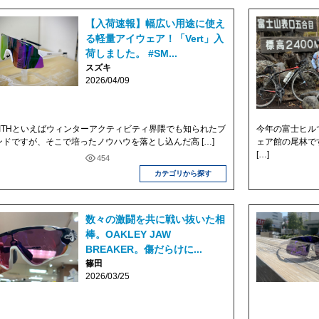
【入荷速報】幅広い用途に使え
る軽量アイウェア！「Vert」入
荷しました。 #SM...
スズキ
2026/04/09
MITHといえばウィンターアクティビティ界隈でも知られたブ
今年の富士ヒル
ンドですが、そこで培ったノウハウを落とし込んだ高 […]
ェア館の尾林で
[…]
454
カテゴリから探す
数々の激闘を共に戦い抜いた相
棒。OAKLEY JAW
BREAKER。傷だらけに...
篠田
2026/03/25