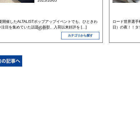
2025/10/05
夏開催したALTALISTポップアップイベントでも、ひときわ
ロード世界選手権
い注目を集めていた話題の新型、入荷以来好評を […]
日）の夜！！タ
577
カテゴリから探す